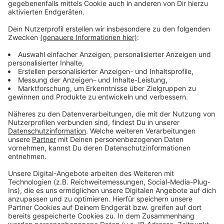
Anzeige
Eigentlich hätte der 58-Jährige sich am Mittwoch
(28.09.) vorm Amtsgericht wegen der Bedrohung
seiner Nachbarn verantworten müssen. Doch der
Prozess ist auf Ende November vertagt worden. Nach
Auskunft des Amtsgerichts werden dann gleich
weitere Anklagepunkte mit verhandelt, die sich aus
seinen Wochen langen
Kranbesetzungen im Sommer
ergeben haben.
Anzeige
Unterm Strich geht der Terror in Kinderhaus also fürs
erste weiter.
Anzeige