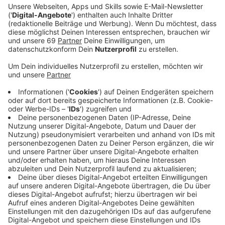
allerlei Unrat. Die Behörden haben ihn genau im
Blick.
Veröffentlicht:
Donnerstag, 29.09.2022 06:30
Anzeige
Ordnungsamt und Polizei beobachten in letzter Zeit,
dass die Müllberge in Kinderhaus wieder anwachsen.
Das Müllsammeln ist dem psychisch gestörten Mann
inzwischen zwar gerichtlich untersagt
, die Behörden
unternehmen dennoch nichts. Ihnen fehlt die
entsprechende Anordnung der Justiz.
Anzeige
Immer wieder Verzögerungen