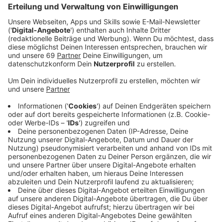
Veröffentlicht:
Dienstag, 06.09.2022 17:00
Anzeige
Der Tatverdächtige ist in der Justizvollzugsanstalt
Herford untergebracht. Der junge Mann war in der
Vergangenheit bereits wegen
Körperverletzungsdelikten in Erscheinung getreten.
Weil die Staatsanwaltschaft nicht nur von einem
dringenden Tatverdacht ausgeht, sondern auch von
Flucht- und Wiederholungsgefahr, wird der 20-Jährige
wohl auch nicht so bald aus der Untersuchungshaft
entlassen.
Anzeige
Der 20-Jährige soll am Rande des Christopher-Street-