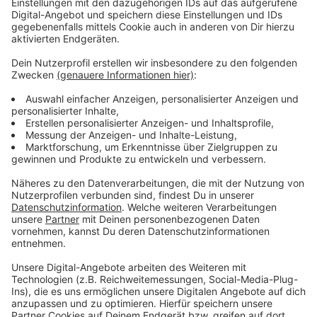
Day in Münster den 25 Jahre alten Malte angegriffen
haben.
Der trans Mann war am Freitag seinen
schweren Verletzungen erlegen. Am gleichen Tag
wurde der Tatverdächtige festgenommen. Es gibt
keine Hinweise darauf, dass er zum Tatzeitpunkt unter
Drogen- oder Alkoholeinfluss stand.
Anzeige
Thema im Landtag
Anzeige
Der tödliche Angriff beim Christopher-Street-Day in
Münster wird am Donnerstag (08.09.) Thema im
Innenausschuss des Landtags. Die SPD-Fraktion hat
eine Aktuelle Viertelstunde beantragt. Sie will unter
anderem wissen, welche Erkenntnisse es über den