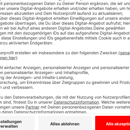
Ordnungsdezernent Wolfgang Heuer kündigte an, da
Wochen die Silvester-Geschehnisse auswerten, um f
Schlussfolgerungen zu ziehen. Wie berichtet, ist es 
Es könnte in der Konsequenz auf weitere Feuerwerk
hinauslaufen. Inzwischen ist auch bekannt, dass es 
sieben Schwerverletzte gegeben hat, vor allem Juge
Nachrichten -
sogar Finger verloren oder können jetzt
Anzeige
Auch bundesweit diskutiert die Politik weiter über die
Bundesinnenministerin Nancy Faeser und Bundesjustiz
härtere Strafen ausgesprochen. Wer Polizisten, Sanit
sie angreife, solle künftig mit bis zu fünf Jahren Ge
"Bild".
Anzeige