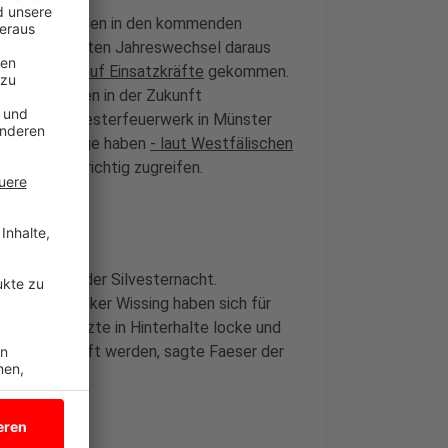
ss die Behörden in den kommenden
ür den nächsten Jahreswechsel daraus
zu
Angriffen auf Einsatzkräfte
gekommen.
sverbotszonen in der Zukunft
durch das Silvesterfeuerwerk in Münster
ndliche. Einige haben
- laut Westfälischen
 nicht mehr richtig zugreifen.
 Vorfälle in der Silvesternacht.
minister Volker Wissing haben sich für
äter oder Ärzte in Hinterhalte locke und
fängnis bestraft werden, sagte Faeser der