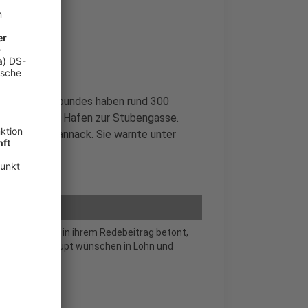
ewerkschaftsbundes haben rund 300
 Mittag vom Hafen zur Stubengasse.
ende Elke Hannack. Sie warnte unter
n Münster, hat in ihrem Redebeitrag betont,
munity überhaupt wünschen in Lohn und