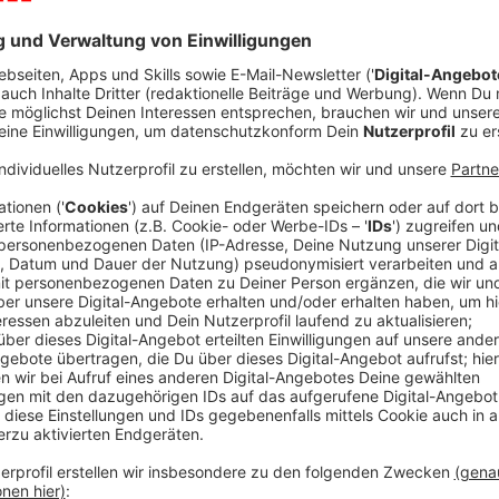
Es war ein Bilderbuchstart für den "Wonnemonat". Di
in den eigenen vier Wänden gehalten, es ging raus in 
fröhlich-friedlich zu. Im Bereich der Aaseekugeln ha
gefeiert. Erst nach 20 Uhr hat sich die Fläche gelee
Ordnungskräfte dann auch ihren Dienst beenden. Sie
den Feiertag angeordnete Glasflaschenverbot
, größ
nicht.
Anzeige
"Anbaden" in der Coburg
Anzeige
Rund 3.450 Badegäste sind zum Start in die Freibad
Anzeige