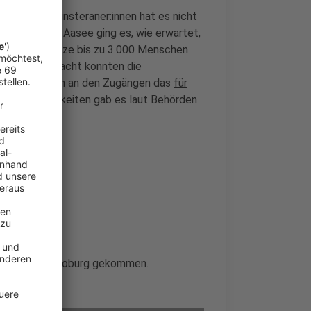
e meisten Münsteraner:innen hat es nicht
die Natur. Am Aasee ging es, wie erwartet,
ben in der Spitze bis zu 3.000 Menschen
rt, um Mitternacht konnten die
 kontrollierten an den Zugängen das
für
ere Schwierigkeiten gab es laut Behörden
saison in die Coburg gekommen.