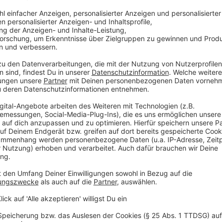
©
ANTENNE MÜNSTER
Das Freibad Coburg öffnet immer als erstes, die ander
die Saison.
Anzeige
Zwischenfall mit Neonazi
Anzeige
Einen Zwischenfall hat es offenbar im Park "Linnebri
demnach durch wiederholte Hitlergrüße aufgefallen
seinen Oberkörper entblößt, um ein großes tätowiert
zu stellen. Dabei hat er immer wieder Umherstehende
abgeführt.
Anzeige