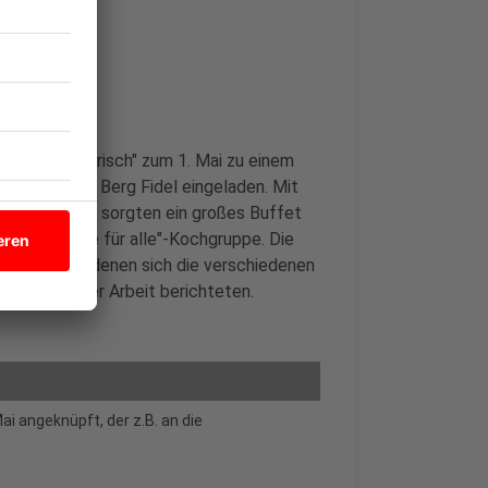
Fidel Solidarisch" zum 1. Mai zu einem
alen Park in Berg Fidel eingeladen. Mit
eibliche Wohl sorgten ein großes Buffet
d die "Küche für alle"-Kochgruppe. Die
trichen, bei denen sich die verschiedenen
 und von ihrer Arbeit berichteten.
ai angeknüpft, der z.B. an die