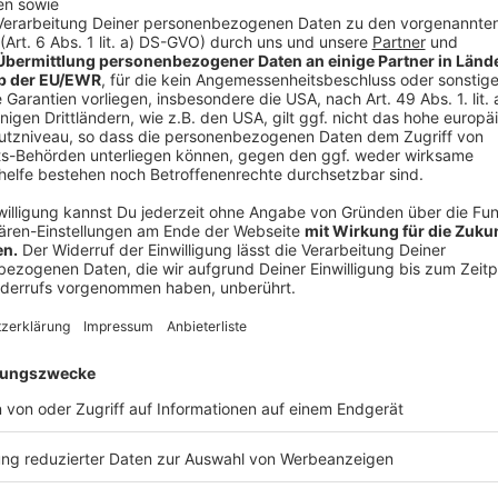
Maikundgebung auf der Stubengasse
Anzeige
An der offiziellen Maikundgebung des Deutschen G
Menschen teilgenommen. Die Demonstration zog am
Dort sprach die stellvertretende DGB-Bundesvorsitz
anderem vor einem Rechtsruck bei der Europawahl.
Anzeige
©
Integrationsrat Münster
Maria Adela Salinas, die Integrationsrats-Vorsitzende i
dass sich viele Menschen aus der migrantischen Com
Arbeit zu kommen.
Anzeige