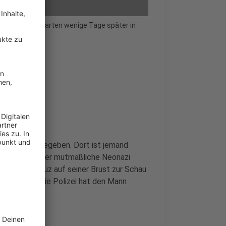
en Freibäder starten wenige Tage später in
nks Garten" gegeben. Dort ist jemand
. Zudem hat der mutmaßliche Neonazi
es Hakenkreuz auf seiner Brust zur Schau
 beleidigt. Die Polizei hat den Mann