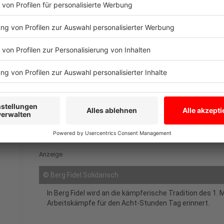
Fest in Berg Fidel
Anzeige
Zum dritten Mal hat die Stadtteilgewerkschaft "Berg 
nachbarschaftlichen und kämpferischen Fest im zentr
300 Gästen war das Fest sehr gut besucht. Für das l
an von Nachbarn mitgebrachten Speisen, Getränke un
politische Seite des Feiertags wurde in Reden unters
Arbeitsgruppen von Berg Fidel Solidarisch vorstellten
Anzeige
©
Berg Fidel Solidarisch
In Berg Fidel wird an die kämpferische Tradition des 1. M
Arbeitskämpfe für den Acht-Stunden Tag erinnert.