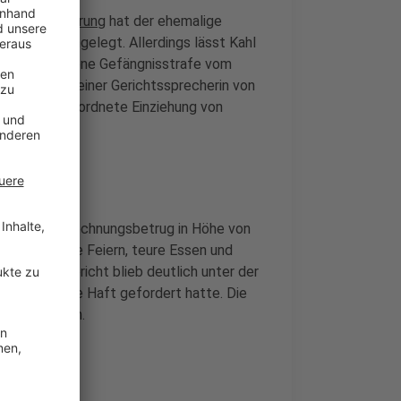
afe auf Bewährung
hat der ehemalige
Revision eingelegt. Allerdings lässt Kahl
 ausgesprochene Gefängnisstrafe vom
ach Angaben einer Gerichtssprecherin von
sätzlich angeordnete Einziehung von
sen- und Abrechnungsbetrug in Höhe von
Fällen private Feiern, teure Essen und
en. Das Gericht blieb deutlich unter der
d drei Monate Haft gefordert hatte. Die
ausgesprochen.