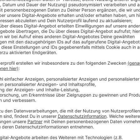
Nach der
Verurteilung zu einer zweijährigen Haftstr
Vorstandschef der Sparda-Bank Münster, Enrico Kahl, 
nicht die vom Landgericht Münster am 28. Oktober
Bundesgerichtshof (BGH) in Karlsruhe überprüfen. N
Montag (07.11.) geht Kahl gegen die vom Gericht zu
knapp 200.000 Euro vor.
Anzeige
Kahl hat im Prozess einen Teil der Vorwürfe um Spe
rund 460 000 Euro eingeräumt. Dabei hatte er in 141 
Konzertbesuche von seinem Arbeitgeber bezahlen lass
Forderung der Staatsanwaltschaft, die drei Jahre un
Verteidiger hatten sich für eine Bewährungsstrafe 
Anzeige