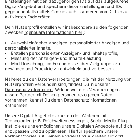
Es ist bereits das 10. Außenministertreffen in diesem
Jahr. Im Prinzip ist das ein reines Fachtreffen der
Minister:innen. Man tauscht sich aus über die Lage in
der Ukraine, über Hilfe gegen Hungersnöte in Afrika,
über weltpolitische Krisenherde wie gerade die
Demonstrationen für Frauenrechte im Iran. Es geht
auch darum, wie man die Abhängigkeit von Russland
und China verringern kann. Zuvor gibt es heute Mittag
ein Deutsch-Amerikanisches Friedensforum mit der
Gastgeberin, der deutschen Außenministerin Annalena
Baerbock, und ihrem US-Kollegen Antony Blinken im
Atlantic Hotel. Die große Runde trifft sich dann
nachmittags im Friedensaal, drumherum treffen sich
aber auch die Teilnehmer zu zweit. Das ist ja ein
wichtiger Punkt dieser Treffen, das persönliche
Gespräch untereinander.