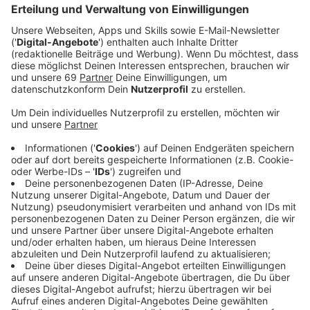
Veröffentlicht:
Donnerstag, 03.11.2022 06:30
Anzeige
Münster wird Schauplatz eines weltpolitisch
bedeutenden Ereignisses. Die Menschen hier müssen
dafür massive Einschränkungen hinnehmen. Es gibt
Sperrzonen in der Innenstadt und um die Hotels, in
denen die Staatsgäste wohnen. Mehrere tausend
Polizisten sichern die Innenstadt ab, es gibt
Scharfschützen auf den Dächern rund um das Rathaus
und Hubschrauber in der Luft. Und ganz in der Nähe
des Rathauses gibt es auch noch 13 angemeldete
Demonstrationen mit tausenden Teilnehmer:innen.
Unter anderem wollen sich "Fridays for Future" und
Greenpeace hier für mehr Klimaschutz stark machen.
Anzeige