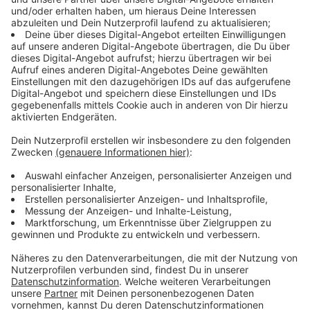
Anzeige
Während auf Prinzipalmarkt und Domplatz die
Absperrungen für die Sperrzone aufgebaut wurden,
saßen US-Außenminister Antony Blinken und die
deutsche Außenministerin Annalena Baerbock bereits
im Flieger nach Münster. Beide werden bereits am
Mittwochabend am Flughafen Münster/Osnabrück
landen: Um dann Donnerstagvormittag an einer
deutsch-amerikanischen Diskussionsveranstaltung
teilzunehmen.
Anzeige
©
ANTENNE MÜNSTER
Das Rathaus wird Schauplatz für das Treffen der G7-