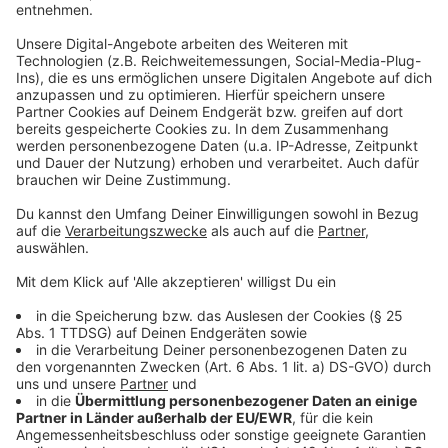
Außenminister:innen.
Anzeige
Das G7-Treffen selbst beginnt am Donnerstag um
15:30 Uhr im Rathaus. Die Sperrzonen für das G7-
Treffen gelten aber bereits ab heute Abend, 22 Uhr.
Diese werden bis Freitagabend durchgängig bestehen
bleiben. Domplatz und Prinzipalmarkt sind dann nur
noch zu Fuß erreichbar. Nach polizeilicher
Ausweiskontrolle.
Hier gibt es alle Infos zum G7-Treffen kompakt
zusammengefasst
.
Anzeige