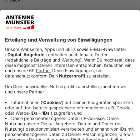
Anzeige
Die Straßensperrungen in der Innenstadt sorgen für
Staus im Feierabendverkehr. Vor allem rund um den
Hauptbahnhof sind die Straßen verstopft, der Verkehr
ist auf vielen Straßen zum Erliegen gekommen.
Hintergrund ist die Sicherheitszone rund um das
Atlantic-Hotel. Der Verkehr staut sich deshalb vor
allem auf der Von-Steuben-Straße bis auf die
Eisenbahnstraße. Um 20 Uhr ging es dann mit der
Einrichtung der Sperrzone auf dem Domplatz weiter.
Anzeige
©
ANTENNE MÜNSTER
Der Prinzipalmarkt wurde für die Staatsgäste
geschmückt.