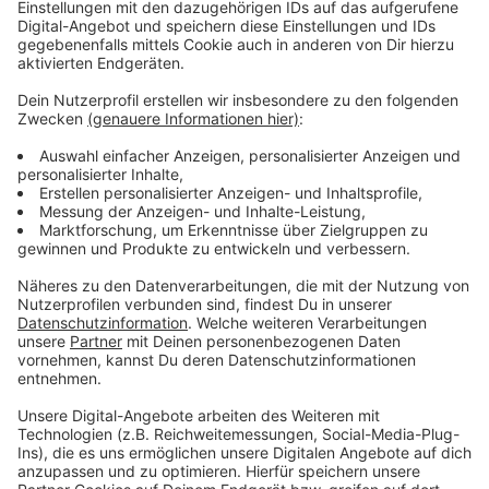
Anzeige
Ihr seid beim Voting gefragt. Das startet am 3.
Februar.
Alle Nominierten stellen wir euch hier im Detail vor
.
Anzeige
Wer waren die Sportler des Jahres 2024?
Anzeige
Die Vorjahressieger, die
Gewinner im Sportjahr 2024
,
waren Zweitligist Preußen Münster (Fußball),
Volleyballerin Elena Kömmling (USC Münster),
Leichtathlet Luka Herden (LG Brillux) sowie als