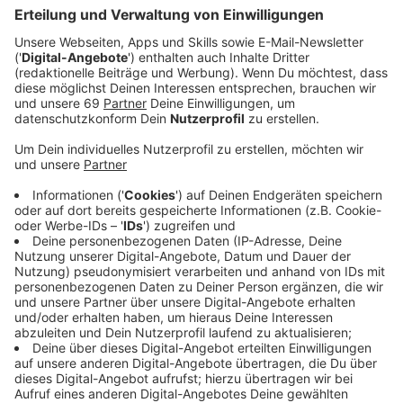
Anzeige
Im Jovel-Club am Albersloher Weg werden die besten
Athletinnen und Athleten von uns ausgezeichnet. Es
gibt vier Kategorien: Wir küren die
Mannschaft des
Jahres
, die
Sportlerin des Jahres
, den
Sportler des
Jahres
und das
beste Nachwuchs-Talent
. In jeder
Kategorie gibt es fünf Nominierte. Verliehen werden
die Titel Anfang März im Jovel-Club am Albersloher
Weg. Bei der feierlichen Veranstaltung wird dann auch
noch der Sport-Oscar für besondere Leistungen
vergeben.
Anzeige
Voting ab dem 03. Februar