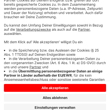
Juniorsportler Judoka Armin Pacariz (TV Wolbeck).
Den Rekord der meisten Titel bei der Sportlerwahl
hält übrigens Ingrid Klimke. Die Vielseitigkeitsreitern
gewann nicht weniger als elf Mal die Krone des Sports
in Münster.
Anzeige
Anzeige
Anzeige
Anzeige