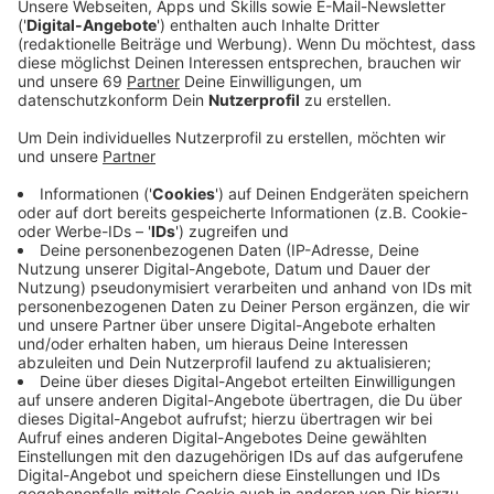
Veröffentlicht:
Montag, 29.01.2024 16:30
Anzeige
ANTENNE MÜNSTER-Patentiger Raya ist Mama
geworden
. Am Wochenende hat sie ihre beiden Babys
auf die Welt gebracht. Am Samstagvormittag (27.01.)
entdeckten die Pfleger:innen und Zoobesucher:innen
die Babys. Heute (29.01.) ist die traurige Nachricht
gekommen: Eines der Tigerbabys hat es nicht
geschafft. Es ist überraschend gestorben. Darüber
spricht ANTENNE MÜNSTER-Moderator Jonas Menke
mit dem zoologischen Leiter des Allwetterzoos
Münster Marcel Alaze im ANTENNE MÜNSTER-
Interview:
Anzeige