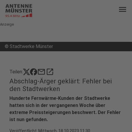
menu
Anzeige
©
Stadtwerke Münster
mail
open_in_new
Teilen:
Abschlag-Ärger geklärt: Fehler bei
den Stadtwerken
Hunderte Fernwärme-Kunden der Stadtwerke
hatten sich in der vergangenen Woche über
extreme Preissteigerungen beschwert. Der Fehler
ist nun gefunden.
Veröffentlicht:
Mittwoch, 18.10.2023 11:30