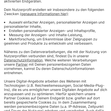
bringt die IT-Systeme und die Mitarbeitenden an den
Rand der Belastungsgrenze und führt auch dazu, dass
menschliche Fehler passieren“, so Jurczyk. Die
betroffenen Haushalte laden die Stadtwerke zu einer
Infoveranstaltung Anfang November ein, um offene
Fragen zu beantworten und konkrete Hilfestellung zu
geben.
Anzeige
Haushalte unterschiedlich betroffen
Anzeige
Der Fehler bei den Verbrauchsdaten betrifft nicht alle
der 1.900 Kunden gleichmäßig. Während bei rund der
Hälfte aller Abschlagspläne doppelt bis dreifach
erhöhte Verbräuche zugrunde lagen, wies die andere