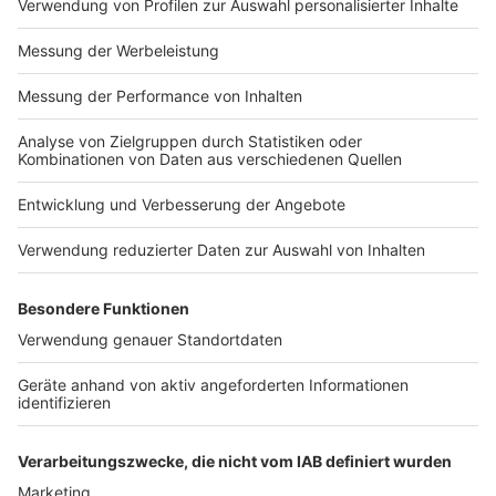
Kilowattstunde, der ungebremste Preis liegt jedoch
bei 22,8 Cent/Kilowattstunde.
Anzeige
Mehr Klarheit für die Zukunft ab Dezember
Anzeige
Bis Mitte Dezember die neuen Fernwärmepreise für
2024 vorliegen, ist dieser ungebremste Preis
Grundlage für die Abschlagsberechnungen ab Januar.
Bis dahin, so hoffen die Stadtwerke Münster, ist auch
ein weiterer großer Unsicherheitsfaktor für die
Entwicklung der Energiepreise politisch geklärt: die
Verlängerung der Wärmepreisbremse bis Ende März
2024.
Anzeige