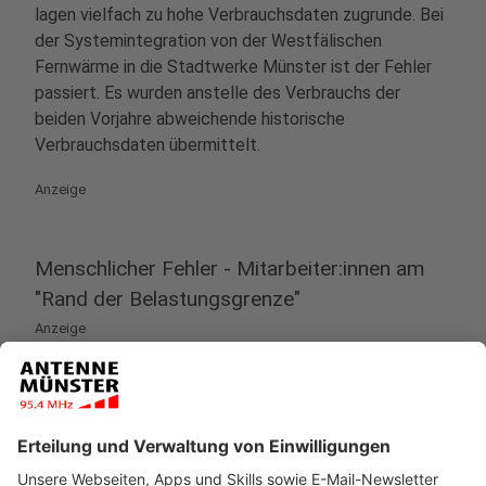
lagen vielfach zu hohe Verbrauchsdaten zugrunde. Bei
der Systemintegration von der Westfälischen
Fernwärme in die Stadtwerke Münster ist der Fehler
passiert. Es wurden anstelle des Verbrauchs der
beiden Vorjahre abweichende historische
Verbrauchsdaten übermittelt.
Anzeige
Menschlicher Fehler - Mitarbeiter:innen am
"Rand der Belastungsgrenze"
Anzeige
Der Geschäftsführer der Stadtwerke Münster,
Sebastian Jurczyk, erklärt den Vorfall wie folgt: