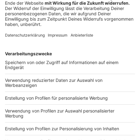
Monatsabschläge statt der gewohnten zwölf. Der
verkürzte Abschlagsplan umfasst die nun anstehenden
verbrauchsintensiven Wintermonate. In der
Heizperiode fallen in Haushalten rund 80 Prozent des
erwarteten Jahresverbrauchs für Wärme an. Die
Sommermonate mit durchschnittlich geringerem
Verbrauch hingegen werden erst im nächsten
Abschlagsplan berücksichtigt. Dieser wird regulär für
die betroffenen Kunden anhand der neu terminierten
Zählerablesung mit der nächsten Jahresrechnung
erstellt. Auch die korrigierten Abschlagspläne für die
ehemaligen Kunden der Westfälischen Fernwärme
enthalten deutlich höhere Abschläge als noch im
Vorjahr. Grund dafür sind die im Krisenjahr 2022 extrem
gestiegenen Energiepreise, die erst im Folgejahr im
Fernwärmepreis bemerkbar werden. Die
Wärmepreisbremse deckelt den Fernwärmepreis für
80 Prozent des Vorjahresverbrauchs auf 9,5 Cent je