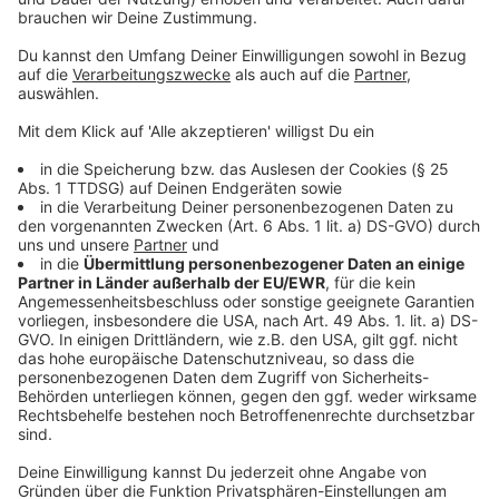
Hälfte aller Abschlagspläne keine signifikanten
Abweichungen auf. Einen korrigierten Abschlagsplan
erhalten diejenigen Haushalte, bei denen der
Abschlagsplan auf abweichenden Verbrauchsdaten
beruhte. Den neu berechneten Abschlagsplänen liegen
nun die realen Verbrauchswerte der Haushalte aus den
letzten beiden Jahren zugrunde.
Anzeige
Auch korrigierte Abschlagspläne mit
Preissteigerungen
Anzeige
Auch in der Neuberechnung beinhaltet der
Abschlagsplan bei einigen Kunden aufgrund der
Systemintegration nur vier bis sieben