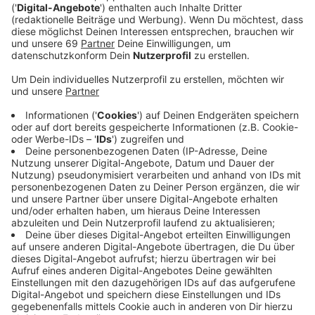
„Es tut uns sehr leid, dass wir die Kunden
enttäuscht und geschockt haben. Bei der
Erstellung der Abschlagspläne ist ein
menschlicher Fehler passiert, der uns selbst
ärgert und für den wir vielmals um
Entschuldigung bitten. Wir setzen alles daran,
uns das verlorene Vertrauen wieder zu verdienen.
Wir arbeiten den Vorfall intern intensiv auf und
nehmen ihn zum Anlass, um weitere
Plausibilitätsprüfungen in den Systemen zu
installieren.“
Erschwerend komme hinzu, dass die Integration der
Westfälischen Fernwärme in die IT-Systeme mit der
Abwicklung der Preisbremsen zusammenfällt. „Dies