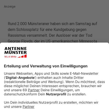
Anzeige
Rund 2.000 Münsteraner haben sich am Samstag auf
dem Schlossplatz für eine Kundgebung gegen
Rassismus versammelt. Der Auslöser war der Tod
George Floyds, der im US-amerikanischen Minnesota
durch Polizeigewalt ums Leben kam. Seitdem
protestieren nicht nur tausende Menschen in den USA,
sondern auch international solidarisieren sich immer
mehr Menschen. Die Veranstaltung in Münster wurde
vom
Odak Kulturzentrum
organisiert.
Anzeige
Genau 8 Minuten und 46 Sekunden schwieg der
gesamte Schlossplatz - genau so lange, wie der