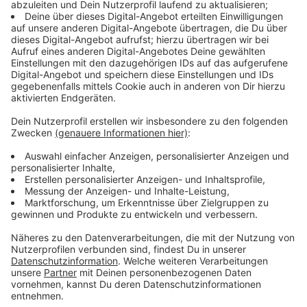
mehreren Redebeiträgen.
Heute Abend lud das Netzwerk "Ukrainian Studies" der
Universität Münster zudem zu einer öffentlichen
Podiumsdiskussion in die Aula des Schlosses ein.
Nathanael Liminski, NRW Minister für Bundes- und
Europaangelegenheiten und Chef der
Staatskanzlei, sprach über die Perspektiven des EU-
Beitritts der Ukraine und diskutierte dann darüber mit
Professor:innen der Universität.
Das akademische Netzwerk "Ukrainian Studies in
Münster“ ist der fächerübergreifende
Zusammenschluss der Ukraine-Forschung an Münsters
Universität. Die Vorsitzende des Vereins für
Ukrainische Sprache und Kultur Mariya Sharko sagt:
Russlands Krieg ist ein Frontalangriff auf die
Demokratie, auf das Völkerrecht und die