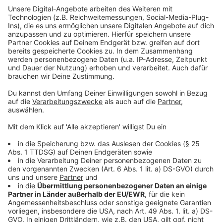
Europäische Friedensordnung. Die Welt sollte
nicht einfach zuschauen, wie diese Werte mit
Füßen getreten werden.
Anzeige
Erste Aktionen anlässlich des Jahrestages
waren bereits am Freitag
Anzeige
Am Freitagabend hatte die Stadt bereits alle
Bürger:innen, die sich solidarisch mit der Ukraine zeigen
wollten, zu einer Veranstaltung im Festsaal des
Rathauses eingeladen. Bei der Veranstaltung gab es
eine Videobotschaft von Iryna Shum, der
Generalkonsulin der Ukraine mit Sitz in Düsseldorf.