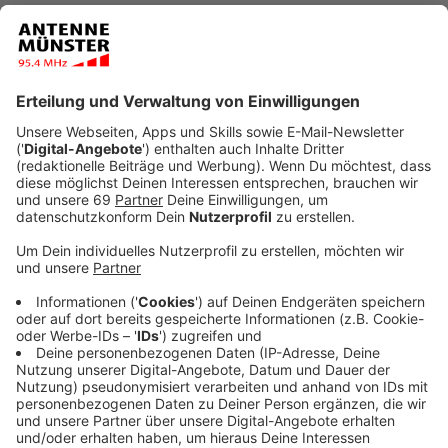
Veröffentlicht:
Samstag, 24.02.2024 22:30
Anzeige
Vor zwei Jahren (24. Februar 2022) hat Russland die
Ukraine angegriffen. Heute (24. Februar 2024) rief
die Ukrainische Gemeinde in Münster deshalb zu einer
Protest- und Gedenkveranstaltung auf. Beginn war um
11:30 Uhr an den Aasee-Kugeln. Zunächst waren gut
150 Menschen am Aasee mit dabei. Mit der Zeit füllte
sich aber der Platz am Treffpunkt - sodass am Ende
rund 450 Menschen loszogen auf den Protest-Marsch
gegen den russischen Angriffskrieg und für Frieden.
Trotz Regen zu Beginn zog der Protest- und
Gedenkzug durch die Stadt zum Rathaus. Dort gab es
gegen 14:00 Uhr eine Abschlusskundgebung mit