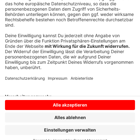
Außerdem schilderte Serhii Morhunov, der
Bürgermeister von Münsters ukrainischer
Solidaritätspartnerstadt Winnyzja, per Video die Lage
vor Ort.
Anzeige
Anzeige
Anzeige
Anzeige