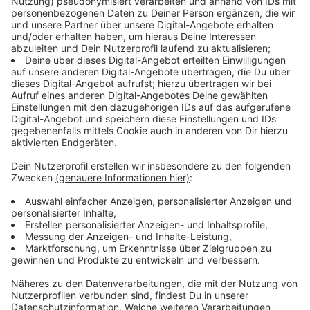
noch drauf. Das Ergebnis der Studie ist eindeutig: Im
Schnitt verliert ein Kunstrasenplatz pro Jahr drei
Tonnen Plastik, ein Kleinwagen wiegt zum Vergleich
rund eine Tonne.
Klar, Granulat landet in Turnbeuteln oder Sportschuhen
und wird - meistens - zuhause entsorgt. Jedoch landet
ein Großteil über Spielbetrieb oder Wind und Regen in
der Umwelt. Jürgen Bertling, Leiter der Studie erklärt,
dass dies oft unauffällig passiert. "Wir haben
überraschenderweise auch auf Dachrinnen
Granulatreste gefunden, wo wir uns dachten, wie das
denn bitteschön gehen soll." Am Anfang, wenn das
Granulat noch neu ist, sehe man es kaum auf
Pflastersteinen oder ähnlichen Orten, so Bertling. "Es
ist anfangs noch braun oder schwarz, aber ein
geschultes Auge könne Unterschiede dann definitiv
wahrnehmen." Genau beziffern, wie viel in der Umwelt
landet und wie viel anständig entsorgt werde, sei sehr