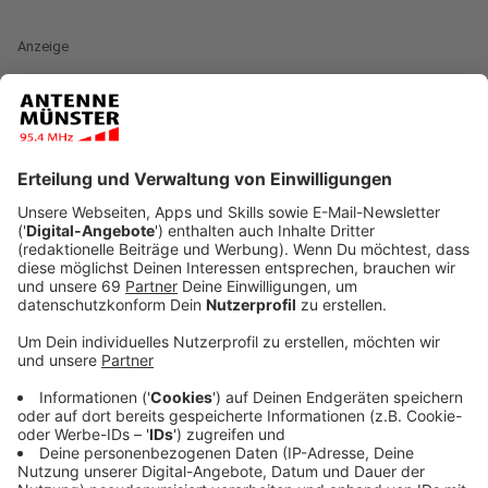
Anzeige
Viele Kunstrasenplätze in Deutschland haben ein
Problem, genauer gesagt die Oberflächen eines jeden
'KuRa' - dem Gummi-Granulat. Ein Forschungsteam vom
"Fraunhofer-Institut für Umwelt" hat eine Studie zu
Kunstrasenplätzen veröffentlicht. Das Team hat sich
zwar nicht alle Plätze angeschaut, denn allein in
Deutschland und der Schweiz gibt es rund 6.500.
Allerdings haben sie Stichproben genommen:
insgesamt 20 Kunstrasenplätze haben Forscherinnen
und Forscher an verschiedenen Orten untersucht.
Dabei haben sie auf folgendes geschaut: Wie viel von
dem Gummi-Granulat war vorhanden, als der Platz neu
angefertigt wurde, wie viel wurde bei Wartungen
hinzugefügt und wie viel Granulat ist zur Stichprobe