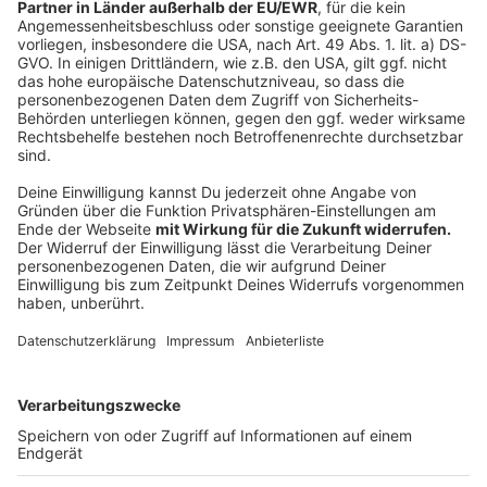
setzen. Aufgrund diverser Regularien und
Gesetzeswege bzw- hürden, sei Berichten zufolge ein
Verbot aber noch in ganz weite Ferne gerückt.
Bevor Fußball-Vereine oder Fans verzweifeln:
Kunstrasenplätze allgemein seien nicht das Problem,
sondern eben das Gummi-Granulat. Genau dies könnte
auch schlussendlich verboten werden.
Kunstrasenplätze an sich haben im Vergleich sogar
eine gute Klimabilanz, sagt der Forscher vom
Fraunhofer-Institut: "Wenn wir den Kunstrasenplatz
mit Hallenbädern oder Fitnessstudios, schneidet er
hervorragend ab. Der Rasen muss nicht beheizt
werden und kann fast das gesamte Jahr über genutzt.
Das ist ein großer Vorteil für den Fußball gegenüber
anderen Sportarten."
Autoren: Sascha Faßbender & Joachim Schultheis
Anzeige