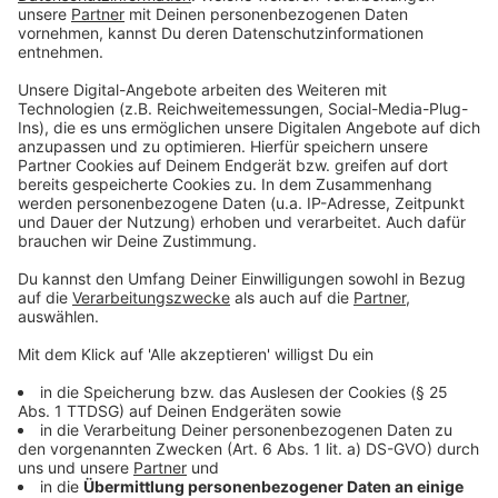
schwierig.
Anzeige
Warum Fußball-Vereine und Fans sich aber
nicht große Sorgen machen müssen
Anzeige
Trotzdem kann es langfristig Konsequenzen geben,
um die Umwelt zu schützen. Die Europäische
Kommission plant ein Gesetz. Die Europäische
Chemikalien-Agentur (ECHA) habe Vorschläge
entwickelt, wie der Einlass von Mikroplastik in die
Umwelt reduziert werden könne. In einem ersten
Bericht ist davon die Rede, Gummi-Granulat auf die
Verbotsliste der sogenannten REACH-Verordnung zu