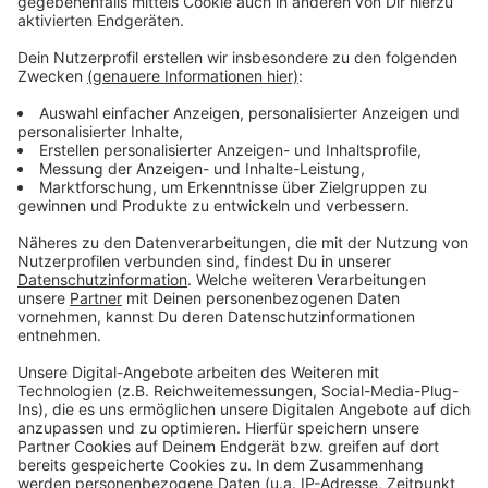
Wir benötigen Ihre
Zustimmung, um den YouTube
Video-Service zu laden!
Wir verwenden einen Service eines
Drittanbieters, um Videoinhalte
einzubetten. Dieser Service kann
Daten zu Ihren Aktivitäten
sammeln. Bitte lesen Sie die
Details durch und stimmen Sie der
Nutzung des Service zu, um dieses
Video anzusehen.
Mehr Informationen
Die neue Single von Zoe Wees: "Lonely".
Akzeptieren
Anzeige
powered by
Usercentrics Consent
Management Platform