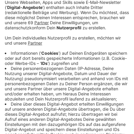
Worum es in der neuen Single von Zoe Wees "Lonely"
geht? Das erklärt die junge Hamburgerin, deren
Karriereleiter seit 2020 steil nach oben zeigt, am
besten selbst: "Ich fing an, diesen Song zu schreiben,
als ich kurz vor Weihnachten 2021 eine wirklich harte
Zeit durchmachte, und er half mir, mich weniger allein
zu fühlen“, schreibt Wees unter einem Post auf der
Plattform Instagram - kurz vor der Release des Songs.
"Durch das Veröffentlichen meiner Songs habe ich
viele neue, großartige Freundschaften geschlossen
und es wurden mir sehr viele Dinge ermöglicht. Aber
ich habe mich dennoch oft allein gefühlt. Mir wurde
klar, dass man tolle Menschen um sich haben, man
aber trotzdem einsam sein kann.“
Anzeige