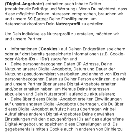
Anzeige
Seit 22 Jahren karikiert Arndt Zinkant Münsters
Merkwürdigkeiten – jeden Samstag in den
Westfälischen Nachrichten. Rund 1.200 Karikaturen
sind zusammengekommen. 40 davon wird der Zeichner
großformatig auf Staffeleien während einer „Show-
Woche“ in den Münster-Arkaden präsentieren. Unter
dem Motto „Zinkants Zeitsprünge“ sind die Werke in
der Zeit
vom 7. bis zum 12. August jeweils von 9 bis
21
zu sehen.
Anzeige
©
privat
Der Karikaturist Arndt Zinkant. Seine Karikaturen gibt