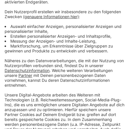
es immer samstags in den Westfälischen
Nachrichten.
Anzeige
Alle Bilder stehen für 49 Euro zum Verkauf. Der Erlös
geht an Münsters neue ukrainische Partnerstadt
Winnyzja. A
n zwei Tagen der Ausstellungswoche,
nämlich Mittwoch (09.08./17.00 Uhr) und Samstag
(12.08./14.00 Uhr) wird Zinkant vor Ort auch für
diesen guten Zweck live karikieren. Ein Porträt
kostet dann 10 Euro.
Anzeige