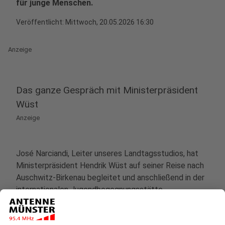
für junge Menschen.
Veröffentlicht:
Mittwoch, 20.05.2026 16:30
Anzeige
Das ganze Gespräch mit Ministerpräsident
Wüst
Anzeige
José Narciandi, Leiter unseres Landtagsstudios, hat
Ministerpräsident Hendrik Wüst auf seiner Reise nach
Auschwitz-Birkenau begleitet und anschließend in der
internationalen Jugendbegegnungsstätte
Oświęcim/Auschwitz zusammen mit anderen
Journalistinnen und Journalisten gesprochen. Die