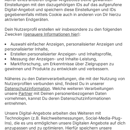
„Auschwitz ist nicht nur ein Ort, sondern ein Abgrund
deutscher Geschichte“, sagte Wüst. Die
Verantwortung ende nicht mit dem Erinnern, „sie
beginnt mit dem Erinnern“. Der CDU-Politiker warnte
angesichts steigender antisemitischer Straftaten
davor, dass Jüdinnen und Juden erneut Angst haben
müssten.
Anzeige
Begegnung mit Jugendlichen
Anzeige
Besonders bewegt zeigte sich Wüst von der
Begegnung mit Jugendlichen während seines Besuchs
in Auschwitz-Birkenau. „Die waren gut vorbereitet. Und
waren trotzdem nicht vorbereitet auf das, was sie hier