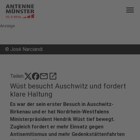
menu
Anzeige
©
José Narciandi
mail
open_in_new
Teilen:
Wüst besucht Auschwitz und fordert
klare Haltung
Es war der sein erster Besuch in Auschwitz-
Birkenau und er hat Nordrhein-Westfalens
Ministerpräsident Hendrik Wüst tief bewegt.
Zugleich fordert er mehr Einsatz gegen
Antisemitismus und mehr Gedenkstättenfahrten