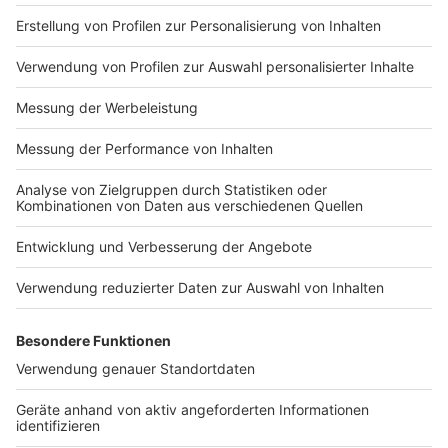
ermöglichen. Die Zahl der geförderten
Teilnehmerinnen und Teilnehmer habe sich bereits
verdoppelt. „Wir müssen den Weg entschlossen
weitergehen“, sagte Wüst uns. Gerade die direkte
Begegnung mit den Orten der Verbrechen könne
helfen, Antisemitismus entgegenzutreten.
Anzeige
Besuch, der erschüttert
Anzeige
Auch persönlich habe ihn der Besuch erschüttert.
Besonders die Dimension des Lagers Birkenau und
„dieser Zynismus“, der in Auschwitz sichtbar werde,
hätten ihn bewegt. „Es hat mich heute teilweise
angefasst, erschüttert an Stellen, wo ich nicht damit