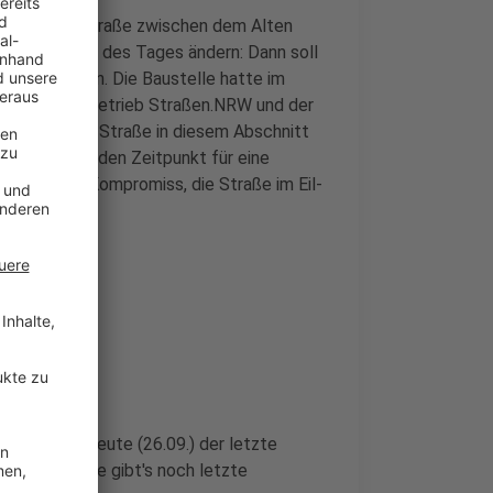
 Wolbecker Straße zwischen dem Alten
9.) im Laufe des Tages ändern: Dann soll
schlossen sein. Die Baustelle hatte im
igen Landesbetrieb Straßen.NRW und der
e Wolbecker Straße in diesem Abschnitt
ünster fand den Zeitpunkt für eine
 gab's den Kompromiss, die Straße im Eil-
ollte schon heute (26.09.) der letzte
27.09.). Heute gibt's noch letzte