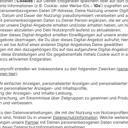
Noch stehen Baustellenschilder und -zäune auf der
Mühlenweg und der Werse. Das soll sich morgen (27.0
die Straße hier fertig saniert und die Baustelle abge
Vorfeld für Gesprächsbedarf zwischen dem zuständ
Stadt Münster gesorgt. Der Landesbetrieb wollte di
unbedingt noch vor dem Winter sanieren. Die Stadt M
wochenlange Baustelle unglücklich gewählt. Am Ende
Tempo von nur zwei Wochen zu sanieren.
Anzeige
Baustelle in 14 Tagen
Anzeige
Das schafft der Landesbetrieb nur fast! Eigentlich s
Baustellen-Tag sein, stattdessen ist er nun morgen (