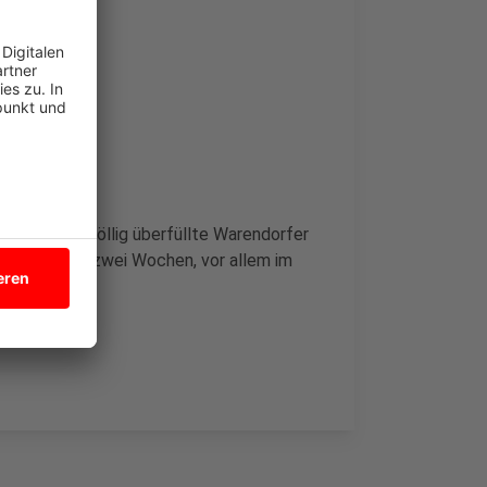
n drauf.
ehin schon völlig überfüllte Warendorfer
 dadurch seit zwei Wochen, vor allem im