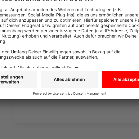
Asphaltarbeiten, morgen kommen die Pfeile und Linie
Anzeige
Umwege kosten Autofahrer:innen Nerven
Anzeige
Umwege führen Autofahrer:innen derzeit über die ohn
Straße an der Baustelle vorbei. Auf ihr staut es sich
Berufsverkehr, immens!
Anzeige