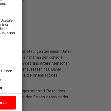
n
 Bezug auf Verletzungen bei einem Unfall.
Beinen, weil sie näher an der Konsole
Besonders gefährdet sind ältere Menschen
weniger entgegenzusetzen hat. Daher
urtsysteme, die die Intensität des
e richtig eingestellt sind. Besonders
en, ob sie mit den Beinen zu nah an der