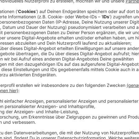
Die Unfallforscher der Versicherer haben in einer ak
Sitzplatz im Auto bei einem Unfall am sichersten ist.
viele: Es ist nicht der Fahrer, der sich bei einem Unfa
Anzeige
Beifahrer tragen höheres Risiko
Anzeige
Laut Unfallforscherin Kirstin Zeidler ist das Risiko, s
verletzen, knapp 50 Prozent höher als beim Fahrer. Da
aufrecht sitzen und der Gurt straff verläuft, während 
die Füße hochlegen und der Gurt nicht richtig anliegt.
Ein ähnliches höheres Risiko haben auch die Insasse
Fahrer kleinerer Autos meist schwerer als die in grö