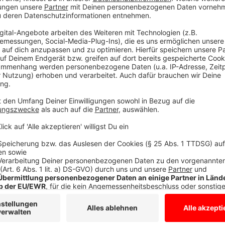
Anzeige
Unterschiede zwischen Männern und Fraue
Anzeige
Auch bei Männern und Frauen gibt es Unterschiede in
Frauen auf dem Fahrersitz verletzen sich oft an den 
sitzen. Bei Männern ist es häufiger der Brustkorb. 
über 50, da ihr Körper den starken Aufprallkräften 
fordern die Versicherer bessere und intelligentere G
Aufpralls erkennen und entsprechend reagieren.
Normale Gurtsysteme retten ebenfalls Leben, wenn si
kleinere Menschen sollten beim Autokauf darauf acht
Instrumententafel sitzen.