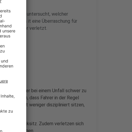
tuellen Studie untersucht, welcher
 Das Ergebnis it eine Überraschung für
ll oft schwerer verletzt.
ich als Beifahrer bei einem Unfall schwer zu
s liegt daran, dass Fahrer in der Regel
Beifahrer oft weniger diszipliniert sitzen,
n auf dem Rücksitz. Zudem verletzen sich
ßeren Fahrzeugen.