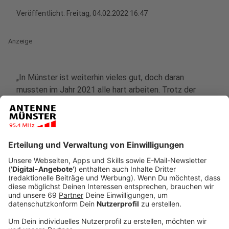
Veröffentlicht:
Freitag, 04.02.2022 16:47
Anzeige
„In Münster ist weiterhin vieles gut, doch daran
mussten im Jahr 2021 alle hart arbeiten. Trotz der
coronabedingten Turbulenzen und
immobilienwirtschaftlichen Herausforderungen weist
die Wirtschaftsförderung Münster GmbH (WFM) für
das Geschäftsjahr 2021 unter dem Strich ein gutes,
zufriedenstellendes Ergebnis aus.“ Mit diesen Worten
hat der WFM-Geschäftsführer Enno Fuchs die
Schaffensbilanz der städtischen Tochter
kommentiert. Mit 14 verkauften
Gewerbegrundstücken und 58 vermittelten
Immobilienobjekten, darunter fallen Büroflächen,
Ladenlokale und Gewerbehallen, kam das