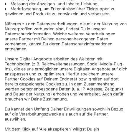
Zehn Unternehmen mit 73 Arbeitsplätzen siedelten
sich mit Hilfe der Wirtschaftsförderung neu in der
Stadt an. Insgesamt konnte die WFM dazu beitragen,
dass über 400 Arbeitsplätze in Münster geschaffen
und mehr als 1.000 gesichert wurden.
Anzeige
Wirtschaftsförderung hilft bei
Förderanträgen
Anzeige
Die WFM berät und begleitet ihre Kunden beim
Beantragen von Fördermitteln für Unternehmens- und
Gründungsberatungen sowie bei der Akquise von
Zuschüssen für die berufliche Weiterbildung. Im Jahr
2021 standen unter dem Strich 545 bewilligte Förder­