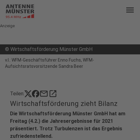
menu
Anzeige
©
Wirtschaftsförderung Münster GmbH
v.l.: WFM-Geschäftsführer Enno Fuchs, WFM-
Aufsichtsratsvorsitzende Sandra Beer
mail
open_in_new
Teilen:
Wirtschaftsförderung zieht Bilanz
Die Wirtschaftsförderung Münster GmbH hat am
Freitag (4.2.) die Jahresergebnisse für 2021
präsentiert. Trotz Turbulenzen ist das Ergebnis
zufriedenstellend.