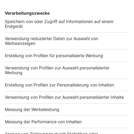
Geschäftstätigkeit.
Das nach wie vor hohe Interesse an der beruflichen
Weiterbildung schlug sich 2021 erneut auf die hohe
Anzahl von 324 genehmigten NRW-Bildungsschecks
im Wert von knapp 133.000 Euro nieder. Im
Zusammenhang mit der Ausgabe von 130
Prämiengutscheinen zahlte der Bund knapp 55.000
Euro zur Unterstützung beruflicher Weiterbildung aus.
Anzeige
Existenzgründungsberatung
Anzeige
Im Jahr 2021 hat die Existenzgründungsberatung der
WFM 204 Einzelberatungsgespräche geführt, wovon