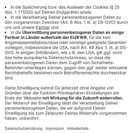
anträge, die im Zehn-Jahres-Vergleich ein
durchschnittliches Ergebnis darstellen. Die 545
bewilligten Förderanträge führten zu einem
eingeworbenen Fördermittelvolumen in Höhe von zirka
973.000 Euro. Es ist die dritthöchste Summe seit der
Gründung der WFM im Jahr 2004.
Mehr als die Hälfte der eingeworbenen Mittel
resultierte aus dem „Gründerstipendium“. Das Land
NRW genehmigte auf Anraten der WFM im Jahr 2021
insgesamt 41 Anträge und stellte innovativen
Gründern Zuschüsse in Höhe von 492.000 Euro zur
Verfügung. Die zweithöchste Fördermittelsumme in
Höhe von knapp 190.000 Euro resultierte aus der
Vergabe von fünf Mikrodarlehen. Mit diesem
Instrument unterstützt die NRW.BANK im Auftrag des
NRW-Wirtschaftsministeriums in Zusammenarbeit mit
den STARTERCENTERN NRW Unternehmensgründer
bis zu fünf Jahre nach Aufnahme der