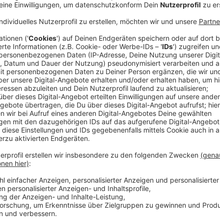
NRW-Innenminister Reul hat allen Grund sich zu freue
Kriminalität im vergangenen Jahr zurückgegangen. Die
Straftaten in der Statistik der Polizei ging im verga
insgesamt 1.216.000 Straftaten.
Anzeige
©
Innenministerium NRW
Anzeige
Coronajahr 2020 sorgt für Verschiebung
Anzeige
Was klar in der Statistik zu erkennen ist: Die Kriminal
weniger
Wohnungseinbrüche
- Minus von 7,7 Proze