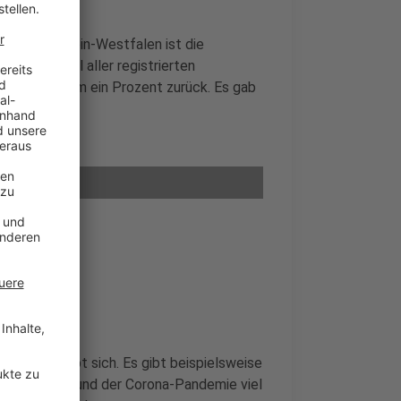
n: In Nordrhein-Westfalen ist die
 Gesamtzahl aller registrierten
ngenen Jahr um ein Prozent zurück. Es gab
ität verschiebt sich. Es gibt beispielsweise
nt - da aufgrund der Corona-Pandemie viel