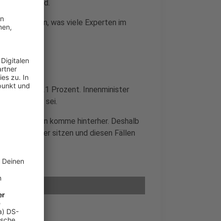
zu Hause sind.
 zugenommen, was viele Experten im
ät
- um fast 21 Prozent. Innenminister
iv gestiegen sei.
das Verbrechen komme hinterher. Deshalb
vorm Computer sitzen und diesen Fällen
d lösen.