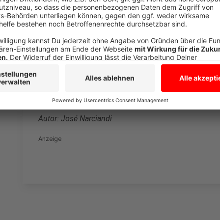
Kinderpornographie: Fälle verdoppeln sich
Anzeige
Eine unschöne Statistik weist der Bereich Kinderporno
verdoppelt, von rund 2.000 auf 4.000 Fälle. Reul erklä
Ermittlungen und auch deutlich höherer Aufklärung.
erhoffen sich dadurch eine Verschiebung des Dunkelf
Autor: José Narciandi
Anzeige