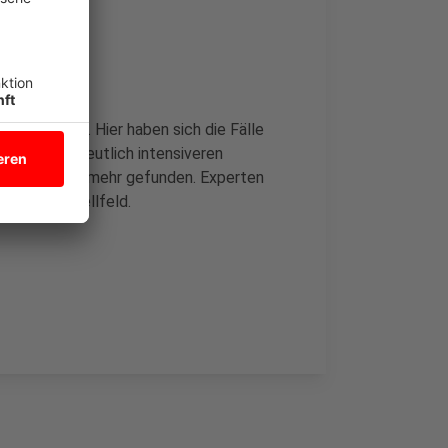
graphie auf. Hier haben sich die Fälle
rt dies mit deutlich intensiveren
 Es werde nun mehr gefunden. Experten
eldes ins Hellfeld.