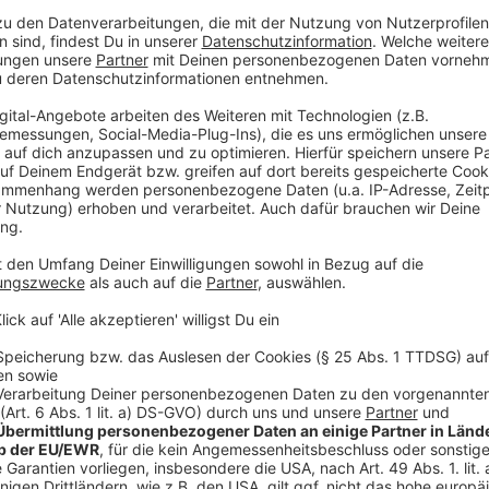
mehr Menschen (Homeoffice bzw. Mobiles Arbeiten) 
Dafür hat aber die
häusliche Gewalt
um 7,7 Prozent
vergangenen Jahr schon befürchtet hatten.
Anzeige
Einen echten Anstieg gibt es in der
Cyberkriminalit
Reul sagt, dass die Zahl der Fakeshops im Netz mass
Das Leben findet wegen Corona mehr online statt, 
würden mehr Polizisten laut des Innenministers nun 
dank besserer Technik und Fortbildung bearbeiten un
Anzeige
©
Innenministerium NRW
Anzeige