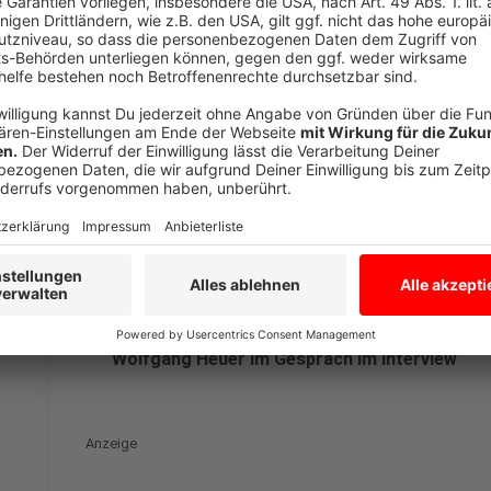
Begegnen Sie den Mitarbeitenden in den Behörde
den kommenden Wochen bitte mit Geduld und Verst
gegenwärtig gegen die Corona-Krise ankämpfen, a
unterstützen Sie diese wichtige Arbeit – mit Ihre
Einhaltung der Regeln.
Anzeige
ANTENNE MÜNSTER
Wolfgang Heuer im Gespräch im Interview
Anzeige