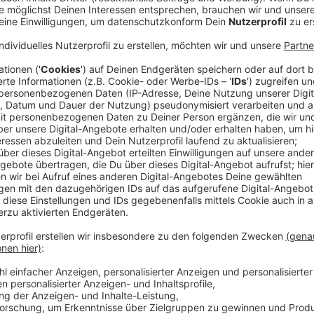
In Münster ist eine weitere Person an bzw. mit Coron
handelt es sich dabei um einen 64-jährigen Mann. Er 
Damit gibt es jetzt 16 Corona-Tote in Münster. 34 Ne
gekommen. 26 gelten wieder als genesen. Auffällig be
zweiten Jahreshälfte bislang vorwiegend in jüngeren
Ansteckungen registriert wurden, werden jetzt wiede
älteren Jahrgängen (50er, 60er) festgestellt. Ein Ho
Anzeige
Aktuell ist der Wert laut Robert Koch Institut wiede
bei 116,7 Neuinfektionen pro 100.000 Einwohner/-inn
Anzeige
Münster muss jetzt zusammenhalten