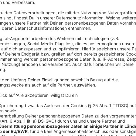
Anzeige
Münsters Oberbürgermeister Markus Lewe appelliert i
Solidarität der Münsteraner/-innen.
Die Situation lässt sich nicht schönreden. Fakti
tun, wenn auch in abgeschwächter Form. Solange 
wirksamen Medikamente gegen das Virus haben, g
Maßnahmen keine Alternative. Münster muss jetz
zweite Welle glimpflich überstehen.
Lewe erinnert an die erste Corona-Welle im Frühjahr
als viele andere Städte - auch wegen der großen Soli
Leiter des Corona-Krisenstabs in Münster ergänzt d
durch eine Bitte: