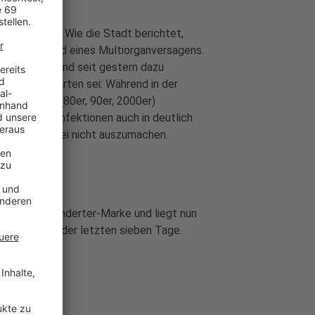
a gestorben. Wie die Stadt berichtet,
starb aufgrund eines Multiorganversagens.
uinfizierte sind seit gestern dazu
i den Infizierten sei: Während in der
 Jahrgängen (80er, 90er, 2000er)
r vermehrt Infektionen auch in deutlich
tspot sei dabei nicht auszumachen.
r über der Hunderter-Marke und liegt nun
en innerhalb der letzten sieben Tage.