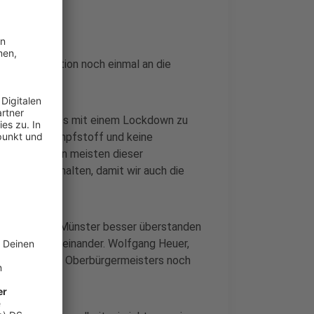
n der Situation noch einmal an die
sch haben wir es mit einem Lockdown zu
wir keinen Impfstoff und keine
ibt es zu den meisten dieser
t zusammenhalten, damit wir auch die
. Diese hätte Münster besser überstanden
darität untereinander. Wolfgang Heuer,
en Appell des Oberbürgermeisters noch