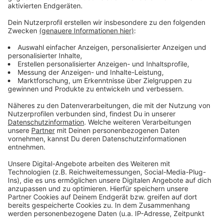
Anzeige
Bei der Festnahme am späten Mittwochnachmittag
stellten die Ermittler über 100 Gramm Kokain von dem
32-Jährigen Mann sicher. Anschließend durchsuchten
die Einsatzkräfte vier Wohnungen, zwei in Münster,
zwei in Telgte. Sie stellten Beweismaterial und
weitere Drogen sicher. Auf Antrag der
Staatsanwaltschaft Münster werden die beiden
Tatverdächtigen noch heute (13.7.) einem Haftrichter
vorgeführt. Die Ermittlungen zu dem
Schusswaffengebrauch werden weiterhin durch die
Polizei Bielefeld geführt.
Anzeige