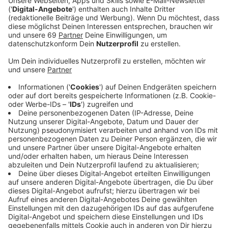
Anzeige
Gestern (12.7.) hatten Polizisten auf dem Rewe-
Parkplatz am Albersloher Weg einen 32 Jahre alten
Mann festgenommen. Dabei war mindestens ein
Schuss gefallen. Verletzt wurde bei dem
spektakulären Einsatz gegenüber der ehemaligen York-
Kaserne niemand. Die Beamten nahmen nach
intensiven Ermittlungen aber noch einen zweiten Mann
fest. Auch dieser 29 Jahre alte Mann steht im
Verdacht, mit Kokain gedealt zu haben, heißt es von
der Polizei Münster.
Anzeige
Wohnungen durchsucht und Beweismaterial
sichergestellt