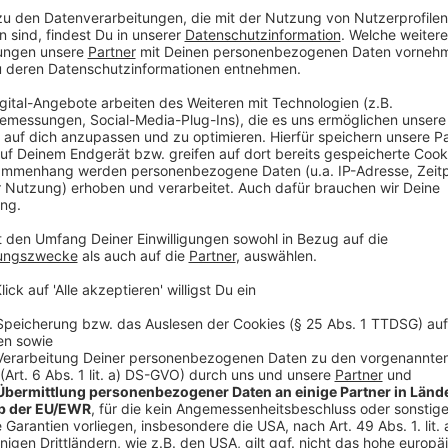
Anzeige
Mit der Regelung will die Stadt Münster mehr Parkra
zentral gelegenen Quartieren wie Pluggendorf stelle
Parksuchverkehr durch Pendler:innen sowie Gäste d
dar.
Anzeige
©
Stadt Münster
Zwischen Aasee, Kolde-Ring und Weseler Straße erstr
Pluggendorf (ggf. anklicken für ganze Ansicht).
Anzeige
Der Bewohnerparkausweis kann für 260 Euro beantrag
Parkzone für ein Jahr.
Hier alle Infos zum Online-Antr