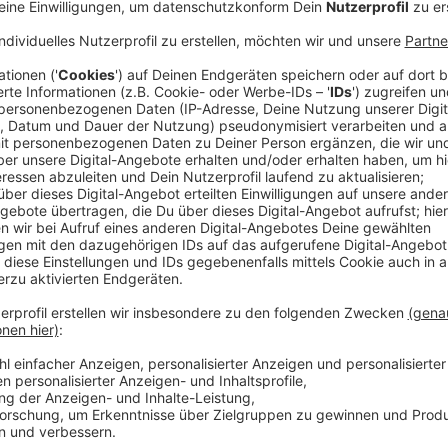
Für die Bewohnerparkzone M zwischen Aasee, Kolde-R
Bewohnerparkausweis hat, kann im gesamten Quartier
Ohne Parkausweis kann ein Fahrzeug nur maximal zw
Parkscheibe ausliegt.
Anzeige
Für Gäste, die ein Fahrzeug länger als zwei Stunden 
Anwohner:innen einen Besucherparkausweis beantrage
gültig und sowohl online als auch im Stadthaus 1 erhäl
Anzeige
Ausnahmen zu dieser Regelung finden sich in Teilen 
Bismarckallee. Hier wird es Parkplätze mit Parksche
Stunden parken kann.