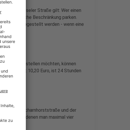
ing und Weseler Straße gilt: Wer einen
 ohne zeitliche Beschränkung parken.
ei Stunden abgestellt werden - wenn eine
im Quartier abstellen möchten, können
n. Er kostet 10,20 Euro, ist 24 Stunden
tlich.
entlang der Scharnhorststraße und der
in geben, auf denen man maximal vier