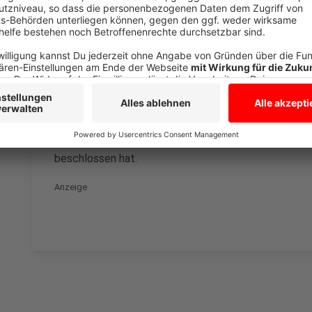
Bürgerbüro empfiehlt die Stadt eine Terminvereinbaru
zum 22. Juni einen Übergangszeitraum, um allen Anw
einen Bewohnerparkausweis zu beantragen.
Anzeige
Pluggendorf ist die elfte Bewohnerparkzone in Münst
Bewohnerparkzonen ist Teil des Integrierten Parkra
beschlossen hat.
Anzeige