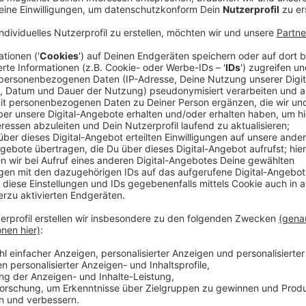
Anzeige
Wann sollten Pakete spätestens verschickt
Anzeige
Die sagen natürlich so früh wie möglich. Wenn du dir al
Paket rechtzeitig ankommt, dann spätestens eine W
Beispiel der DPD. Der will zwar noch alle Pakete rech
Dezember um 12:00 Uhr abgegeben werden, bei Expre
der 22. Dezember, aber da ist das Risiko natürlich gr
sagt
Albay Saglam vom DPD Zentrum in Erftstadt
. 
passieren, die Ware kann auch schon mal einen falsc
arbeiten mit Maschinen hier, es kommt immer wieder 
Und wenn man was ins Ausland schicken will, dann gel
lassen sich bei den verschiedenen Paketdienstleist