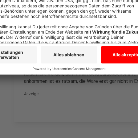
Anzeige
Albay Saglam vom DPD empfiehlt: "Sollte das Paket 
es reklamiert werden. In der Regel bezahlen wir die
Die Ware ist beim DPD bis 520 Euro versichert." Auße
teuren Weihnachtsgeschenken, die verschickt werden
Obolus die Ware höher zu versichern, damit sie auf de
Anders bei Geschenken, die über Onlinehändler komm
reklamiert werden, damit man Geld zurückbekommt. 
ankommen ist es ratsam, die Ware erst gar nicht in
Anzeige