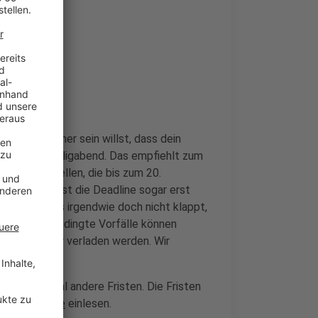
 werden?
lerdings sicher sein willst, dass dein
oche vor Heiligabend. Das empfiehlt zum
tzeitig zustellen, die bis zum 20.
ssversand ist die Deadline sogar erst
ößer, dass das irgendwie doch nicht klappt,
"Witterungsbedingte Vorfälle können
hen Container verladen werden. Wir
vor."
ten noch mal andere Fristen. Die Fristen
ern aber
online
einlesen.