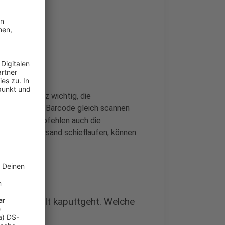
en?
m ist es ganz wichtig, die
Zusteller den Barcode gleich scannen
ternehmen empfehlen auch die
eim Paketversand schieflaufen, können
r der Inhalt kaputtgeht. Welche