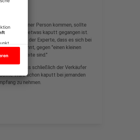
direkt von einer Person kommen, sollte
 Kosten, wenn etwas kaputt gegangen ist.
rdem erklärt der Experte, dass es sich bei
 müssen, lohnt, gegen "einen kleinen
r sicheren Seite sind."
en. Dort muss schließlich der Verkäufer
Sollte Ware schon kaputt bei jemanden
 Empfang zu nehmen.