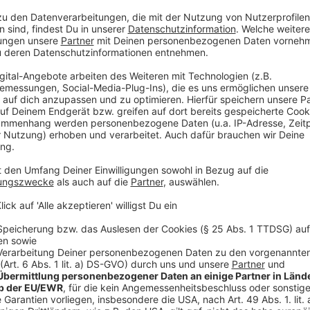
Anzeige
Was muss man beim Versand noch beacht
Anzeige
Ein stabiler Karton sollte verwendet werden. Außerde
Versandaufkleber vernünftig anzubringen, damit die 
können. Adressen sollten gut lesbar sein. Einige Un
Handynummer aufs Paket zu schreiben, sollte was b
sie die jeweilige Person im Notfall erreichen.
Anzeige
Es kommt manchmal vor, dass ein Paket ode
Möglichkeiten gibt es im Anschluss?