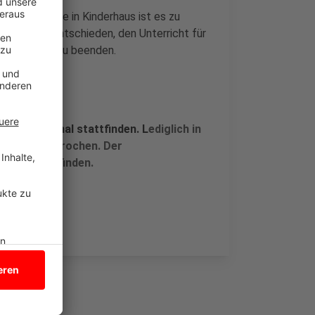
Grundschule in Kinderhaus ist es zu
 deshalb entschieden, den Unterricht für
hulzentrums zu beenden.
wieder normal stattfinden. L
ediglich in
noch unterbrochen. Der
reien stattfinden.