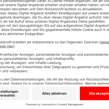
Im Zusammenhang mit den Arbeiten zum Anbau an die 
einem Rohrbruch gekommen. Gegen 10:30 Uhr hat man
alle 1.300 Schüler:innen des Geschwister-Scholl-Sc
Anzeige
Am morgigen Freitag (12.08.) soll der Unterricht 
der Turnhalle ist die Wasserversorgung morgen 
Sportunterricht soll in anderen Räumen oder im F
Anzeige