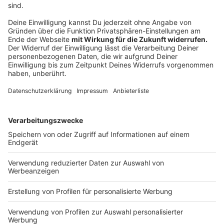
Auch Oberbürgermeister Markus Lewe findet
passende Worte zur aktuellen Situation:
Wir leben in einer merkwürdigen Zeit: Die
Weihnachtszeit ist sonst die Zeit der intensiven
Begegnungen, wo wir anderen Menschen
nahekommen. Dann andererseits ist der erste
Tag des Lockdowns, das Warten auf dem
Impfstoff und weiter steigende Coronazahlen.
Es ist aber etwas anderes, ob wir darüber
sprechen, ohne Perspektive auf den Impfstoff,
oder mit dieser. U
nd das ist für mich auch etwas
Adventliches: Warten auf etwas, das noch
kommt.“
Gerade jetzt heißt es also: Zusammenhalten. Und sich
noch ein wenig gedulden. Wingler-Scholz: