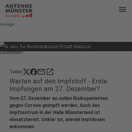
menu
Anzeige
©
Amt für Kommunikation/Stadt Münster
mail
open_in_new
Teilen:
Warten auf den Impfstoff - Erste
Impfungen am 27. Dezember?
Vom 27. Dezember an sollen Risikopatienten
gegen Corona geimpft werden. Auch das
Impfzentrum in der Halle Münsterland ist
einsatzbereit. Unklar ist, wieviel Impfdosen
ankommen.