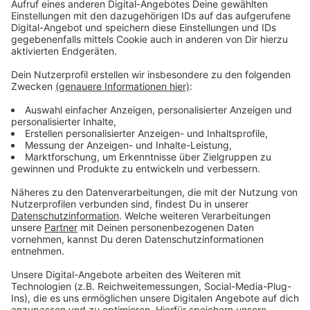
Anzeige
ANTENNE MÜNSTER-Chefreporter Matthias Menne
berichtet im Gespräch mit Nachmittagsmoderator
Matthias Kamps über die Erwartungen an das
Münsteraner Impfzentrum:
Anzeige