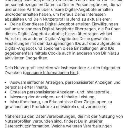
geblieben. "Wir bemühen uns, die Touren bis zum Ende
der Woche nach zu fahren. Allerdings ist das nur im
Rahmen der festgelegten Arbeitszeiten, das heißt
parallel zu den regulären Touren, erlaubt. Überstunden
dürfen in Folge von Ausfällen aufgrund eines Streiks
nicht angeordnet werden", sagt awm-Sprecherin
Manuela Feldkamp.
Anzeige
Bürger:innen aus den Abfuhrbezirken A, B, L und K
haben aber gegen Vorlage des Personalausweises die
Möglichkeit, Rest- und Bioabfall ab dem 15. Februar
und bis zum nächsten regulären Abfuhrtermin
kostenfrei an den Recyclinghöfen abzugeben.
Anzeige