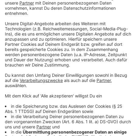
Bei Fragen steht der Kundenservice der awm unter
der Telefonnummer 02 51/60 52 53 zur Verfügung.
Anzeige
Hallenbäder geschlossen
Anzeige
Wegen des Warnstreiks kam es am Dienstag auch zu
Einschränkungen im städtischen Bäderbetrieb. Das
Hallenbad Ost blieb ganztägig geschlossen. In
Kinderhaus wurde das Hallenbad bereits um 14:30 Uhr
geschlossen statt wie gewohnt um 22 Uhr. Das
Hallenbad Hiltrup stand Badegästen zu den
gewohnten Zeiten von 6:30 bis 22 Uhr zur Verfügung.
Die Hallenbäder Mitte, Roxel und Wolbeck blieben zu