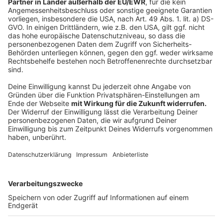
den gewohnten Zeiten für das Schul- und
Vereinsbaden geöffnet.
Anzeige
Kitas blieben zu
Anzeige
Der Warnstreik traf auch die städtischen Kitas. Von
den 31 städtischen Kitas sind die Kitas Albachten,
Berg Fidel, Killingstraße und Wilkinghege geschlossen
geblieben. Die Kitas Am Edelbach, Emmerbachtal,
Hiltrup-West, Kinderhaus, Nienberge-Häger,
Normannenweg und Wielerort boten Notgruppen an.
Anzeige