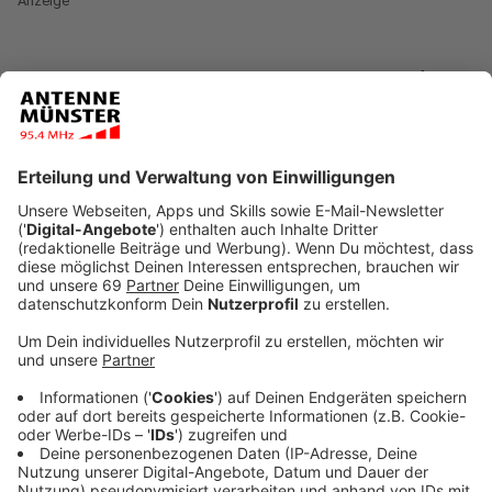
Anzeige
Von dem ganztägigen Warnstreik der Gewerkschaften
des öffentlichen Dienstes waren u.a. die
Abfallwirtschaftsbetriebe Münster (awm) betroffen.
Die Abfuhr der Abfalltonnen fiel deshalb an diesem
Tag in den Dienstagsrevieren, A und B (Innenstadt),
sowie L (Hiltrup Mitte) und K (Hiltrup Ost), aus.
Die
awm fahren diese Touren nach. Bürger:innen in
diesen Bezirken sollen die Tonnen deshalb an der
Straße stehen lassen. Ausfallen wird auch die
Straßenreinigung. Alle Recyclinghöfe und das
Entsorgungszentrum bleiben geschlossen.
Anzeige
Wegen des Streiks sind am Dienstag allein in den
Innenstadtbezirken rund 10.000 Abfallbehälter stehen