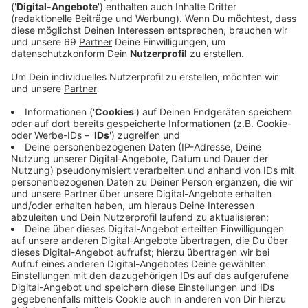
Anzeige
Die Gewerkschaft Verdi hat die Beschäftigten aller
sechs Universitätskliniken in Nordrhein-Westfalen zu
Warnstreiks aufgerufen. Etwa 50 Mitarbeiter:innen
beteiligten sich am Dienstag (12.04.) in Münster daran.
Hintergrund ist die Forderung nach einem Tarifvertrag
Entlastung, auf die die Arbeitgeber nach Angaben der
Gewerkschaft laut Mitteilung vbislang nicht reagiert
haben.
Anzeige
"Die Beschäftigten haben mit dem "Notruf Entlastung
NRW" der Landesregierung im Januar ein 100-Tage-
Ultimatum bis zum 1. Mai 2022 gestellt. Der
Arbeitgeberverband des Landes hat aber immer noch
nicht auf die Aufforderungen, Tarifverhandlungen