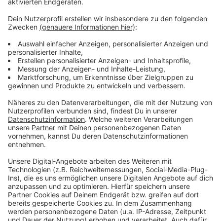
aufzunehmen, reagiert", sagte Verdi-Landeschefin
Gabriele Schmidt laut Mitteilung. Ab Mai könnten
demnach unbefristete Streiks folgen.
Anzeige
Die Uniklinik Münster kündigte darauf an, für Dienstag
und Mittwoch alle länger geplanten ambulanten und
stationären Termine und Operationen abzusagen. Die
Notfallversorgung sei aber sichergestellt, hieß es in
einer Mitteilung.
Anzeige