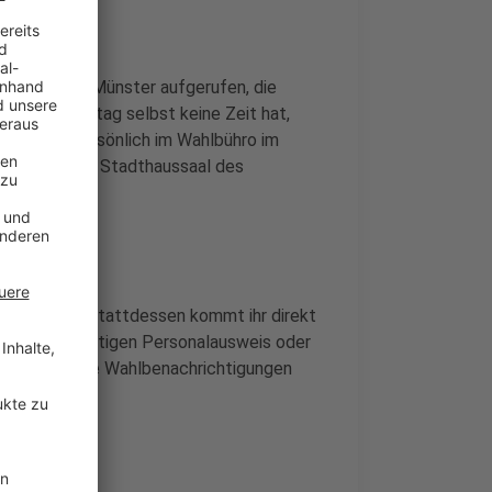
echtigte in Münster aufgerufen, die
Wer am Wahltag selbst keine Zeit hat,
cken oder persönlich im Wahlbühro im
e (05.02.) im Stadthaussaal des
 beantragen. Stattdessen kommt ihr direkt
und einem gültigen Personalausweis oder
kt wählen. Die Wahlbenachrichtigungen