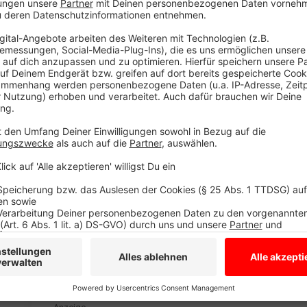
Wahlbüro ab sofort werktags geöffnet
Anzeige
Das Wahlbüro im Stadthaussaal öffnet montags bis fr
samstags von 8 bis 16 Uhr. Letzter Öffnungstag ist F
schließt das Wahlbüro schon um 15 Uhr. Der Eingang 
Gebäudes am Platz des Westfälischen Friedens (Rat
zur Direkt-Briefwahl finden sich
hier
.
Anzeige
Alternativ könnt ihr auch online die Briefwahl beant
Menschen, die in Münster wahlberechtigt sind, die Br
Online-Antrag sowie alle weiteren notwendigen 
findet ihr
bei der Stadt
.