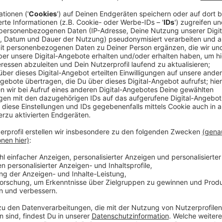
Anzeige
Am Sonntag, 23. Februar, sind knapp 240.000 Wahlber
Abgeordneten des Bundestages in Berlin zu wählen. 
kann die ausgefüllten Wahlunterlagen per Post schi
Stadthaus vorbeikommen. Das Wahlbüro ist seit heut
Stadthauses 1 (Klemensstraße 10) geöffnet.
Anzeige
Um dort zu wählen, müsst ihr nicht vorher Briefwahl
mit eurer ausgefüllten Wahlbenachrichtigungskarte 
Reisepass ins Wahlbüro und könnt anschließend dire
wurden bereits per Post verschickt.
Anzeige