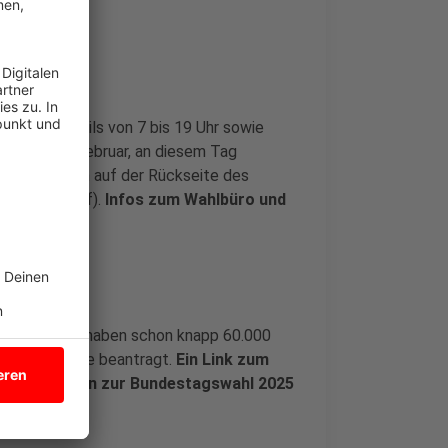
eitags jeweils von 7 bis 19 Uhr sowie
reitag, 21. Februar, an diesem Tag
befindet sich auf der Rückseite des
hausinnenhof).
Infos zum Wahlbüro und
ragen. Aktuell haben schon knapp 60.000
iefwahl online beantragt.
Ein Link zum
Informationen zur Bundestagswahl 2025