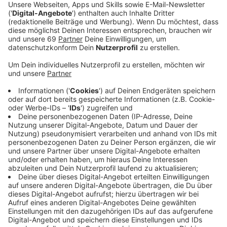
Veröffentlicht:
Freitag, 24.05.2019 05:41
Anzeige
Das beliebte Online-Tool der Bundeszentrale für
politische Bildung zeigt die Übereinstimmung der
politischen Einstellung des Nutzers mit den
Wahlprogrammen der Parteien. Dabei lässt der Wahl-
O-Mat Nutzer gleichzeitig höchstens acht Parteien
vergleichen. Die Partei Volt hatte deshalb geklagt: Der
Wahl-O-Mat bevorzuge große Parteien, kleine hätten
dagegen kaum eine Chance. Die Sorge einiger
Kleinparteien ist, dass sich nur wenige Nutzer die
Mühe machen könnten, neben den acht größten
Parteien auch ihre Ergebnisse bei den Kleinparteien
aufzurufen.