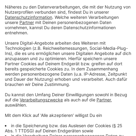
Spitzenkandidat:innen der aussichtsreichsten Parteien
zu hören: Am
01. September Christian Lindner
von der
FDP, am 04. September Olaf Scholz von der SPD, am
07. September Janine Wissler von die Linke, am 15.
September Armin Laschet von der CDU/CSU und am
16. September Robert Habeck von Bündnis 90/Die
Grünen. Alle Interviews könnt ihr anschließend auch
nachhören. Die AfD hat das Gespräch bisher
verweigert.
Zudem stellen wir euch die aussichtsreichsten
Direktkandidat:innen aus Münster vor. Am 01.
September hatten wir bereits
Stefan Nacke
von der
CDU
zu Gast im Studio. Es folgen die stellvertretende
Fraktionsvorsitzende der
Grünen Maria Klein-
Schmeink
am 10. September und
Bundesumweltministerin Svenja Schulze
von der
SPD
am 17. September. Ihr könnt uns vorab wieder
eure Fragen als WhatsApp-Sprachnachricht an die