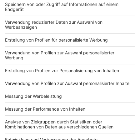
Beim
«Klimawahlcheck»
werden 28 Thesen zu
Energie oder Mobilität mit den Positionen der Parteien
verglichen. Die Klima-Allianz verzichtete allerdings
darauf, die AfD in das Projekt einzubeziehen. Zur
Begründung heißt es, die Partei leugne den
menschengemachten Klimawandel und wolle aus dem
Pariser Klima-Abkommen aussteigen.
Bei
«Wahltraut»
stehen feministische und
gleichstellungspolitische Themen im Fokus. Dabei
geht es beispielsweise um
Schwangerschaftsabbrüche, LGBT-Rechte sowie die
paritätischen Besetzung von Chefetagen. Auch hier
kommt die AfD nicht vor - was nach Angaben der
Initiatoren allerdings daran liegt, dass der an die Partei
verschickte Fragenkatalog unbeantwortet geblieben
sei.