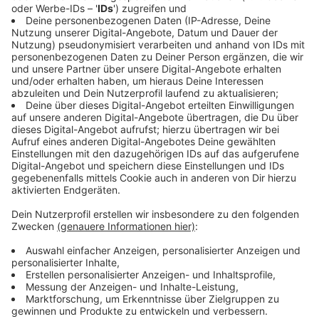
Wahl in Deutschland zu motivieren. Diese Wahlhilfe
funktioniert wie der
«Wahl-Swiper».
Jedoch kann
vorher die Sprache festgelegt werden:
Englisch,
Türkisch, Kurdisch, Arabisch, Farsi oder Russisch.
Zum
«Walman»
gelangt ihr
hier.
Anzeige
ANTENNE MÜNSTER stellt Kandidat:innen
vor
Anzeige
Auch wir möchten dazu beitragen, euch die
Entscheidung bei der Bundestagswahl zu erleichtern.
Bei uns im Radio gibt es deshalb
Interviews mit den