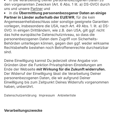
0251/289540 schicken. Diese werden wir den
Kandidatinnen dann stellen.
Anzeige
"Alternativere" Wahlhilfen
Anzeige
Andere Angebote konzentrieren sich auf
Spezialinteressen: Beim
«Sozial-O-Mat»
der Diakonie
müssen Fragen zu Themen wie Grundeinkommen,
Pflegekosten und Kinderbetreuung bearbeitet werden.
Das Landwirteportal Agrarheute hat den
«Agrar-o-
Mat»
entworfen, wo es um Betriebsprämien,
Tierschutz und Ökolandbau geht.
Anzeige