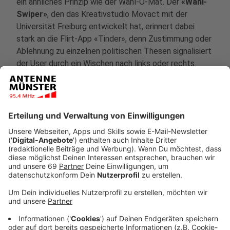
ein ähnliches Prinzip wie der Wahl-O-Mat. Der
«Wahl-
Swiper»
, den das Kreativstudio Movact mit der
Universität Freiburg entwickelt hat, erinnert dabei
stark an die Flirt-App «Tinder», denn Zustimmung oder
Ablehnung zu einzelnen politischen Thesen signalisiert
der User durch ein Wischen nach links oder rechts.
«Wählen gehen ist so einfach wie Online-Dating», heißt
es dort auch dementsprechend.
Zum
«Wahl-Swiper»
gelangt ihr
hier.
Anzeige
Mehrsprachige Wahlhilfe beim «Walman»
Anzeige
Einen ganz anderen Aspekt greift der
«Walman
» auf:
Menschen mit Flucht- und Migrationshintergrund zur