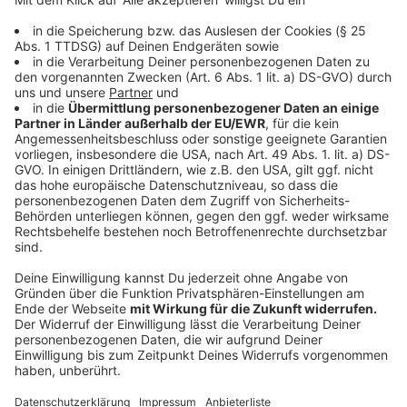
Türkei
6%
Niederlande
5%
Spanien
5%
England
4%
Kroatien
3%
Portugal
3%
Dänemark
2%
Finnland
2%