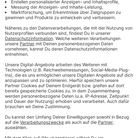
EM 2020: Wer hätte die
Europameisterschaft gewonnen?
Am Freitag, 12. Juni, wäre eigentlich die
Europameisterschaft 2020 gestartet. In Rom hätte
Italien gegen die Türkei die EM eröffnet.
Deutschland hätte zu den Mitfavoriten um den Titel
gehört. Aufgrund der Corona-Pandemie findet die
EM erst im kommenden Jahr statt. Trotzdem wollen
wir von euch wissen: Wer hätte im Juli 2020 die
Europameisterschaft gewonnen`? Stimmt in
unserem Voting ab.
Deutschland
33%
Frankreich
18%
Belgien
7%
Italien
7%