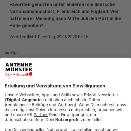
Favoriten gehörten unter anderem die deutsche
Nationalmannschaft, Frankreich und England. Wer
hätte eurer Meinung nach Mitte Juli den Pott in die
Höhe gehoben?
Veröffentlicht:
Dienstag, 09.06.2020 08:15
Anzeige
Es hätte ein so schöner Fußball-Sommer in ganz
Europa werden können. Italien und die Türkei hätten
am Freitag, 12. Juni um 21 Uhr in Rom die EM 2020
eröffnet. In zwölf Städten in ganze Europa wäre der
Wettbewerb ausgetragen worden und in Deutschland
wären zu den Spielen der Nationalelf die Fanmeilen
wieder gefüllt. Doch es kam alles anders. Die Corona-
Pandemie zwang die UEFA, die Europameisterschaft
auf 2021 zu verschieben.