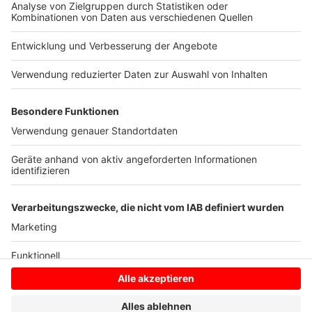
Ukraine
0%
Die Abstimmung ist bereits abgeschlossen.
Es
wurden insgesamt
439 Stimmen
abgegeben.
Anzeige
Anzeige
Anzeige