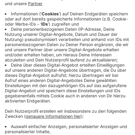
Anzeige
Deutschland hat mit Frankreich und Portugal eine
Mega-Gruppe erwischt. Die Mannschaft von
Bundestrainer Joachim Löw galt und gilt immer noch
zum Favoritenkreis auf den Titel. Neben dem DFB
zählen auch Frankreich, England, Belgien, Spanien und
auch wieder Italien zu den Teams, die die EM hätten
gewinnen können. Oder doch jemand anders? Das
wollen wir von euch wissen: Wer wäre eurer Meinung
nach im Sommer 2020 Europameister geworden?
Stimmt in unserem Voting ab.
Anzeige