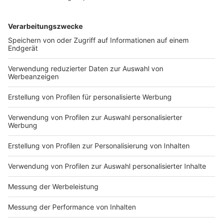
Ein anderes Land
1%
Österreich
1%
Wales
1%
Schweiz
1%
Polen
1%
Schweden
1%
Tschechien
0%
Russland
0%