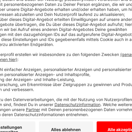
Comedy
Von Null auf Potting: "Spülmaschine"
Anzeige
Es gibt diese Dinge im Leben, die können uns zur Weiß
Schneefall. Eiskratzen am frühen Morgen. Leute, die
seltsame Wörter benutzen. Wo andere sich vor Verz
ziehen oder ihren Kopf gegen die Wand hauen wollen
Potting ein Karussell los. Irgendwo zwischen wirren
Alltagsbeobachtung. Ein bisschen ausgeflippt, meist
Anzeige