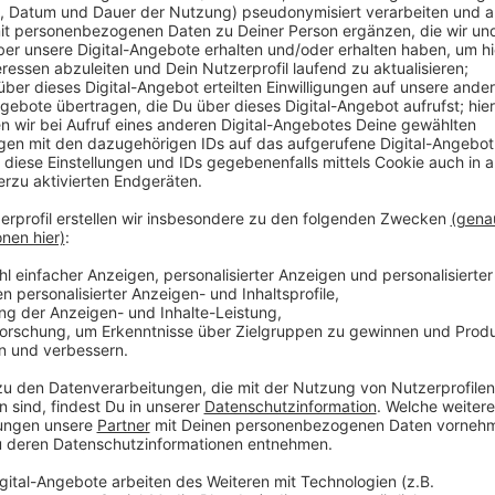
Anzeige
Laura Potting
Von Null auf Potting: "Onlined
Anzeige
Es gibt diese Dinge im Leben, die können uns zur Weiß
Schneefall. Eiskratzen am frühen Morgen. Leute, die
seltsame Wörter benutzen. Wo andere sich vor Verz
ziehen oder ihren Kopf gegen die Wand hauen wollen
Potting ein Karussell los. Irgendwo zwischen wirren