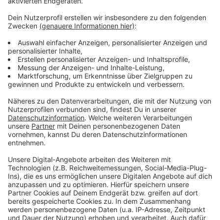
Es gibt diese Dinge im Leben, die können uns zur
Weißglut treiben. Bahnstreiks. Plötzlicher Schneefall.
Eiskratzen am frühen Morgen. Leute, die nicht
Autofahren können. Menschen, die seltsame Wörter
benutzen. Wo andere sich vor Verzweiflung das
Gesicht bis zum Bauchnabel ziehen oder ihren Kopf
gegen die Wand hauen wollen, geht in eben diesem
Kopf von Laura Potting ein Karussell los. Irgendwo
zwischen wirren Gedanken und scharfer
Alltagsbeobachtung. Ein bisschen ausgeflippt,
meistens bunt und nie ganz ernst gemeint.
Anzeige