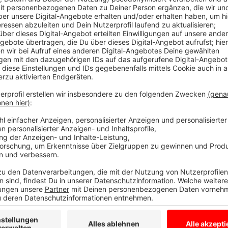
Laura Potting
Von Null auf Potting: "Eiskrat
Anzeige
Es gibt diese Dinge im Leben, die können uns zur Weiß
Schneefall. Eiskratzen am frühen Morgen. Leute, die
seltsame Wörter benutzen. Wo andere sich vor Verz
ziehen oder ihren Kopf gegen die Wand hauen wollen
Potting ein Karussell los. Irgendwo zwischen wirren
Alltagsbeobachtung. Ein bisschen ausgeflippt, meist
Anzeige