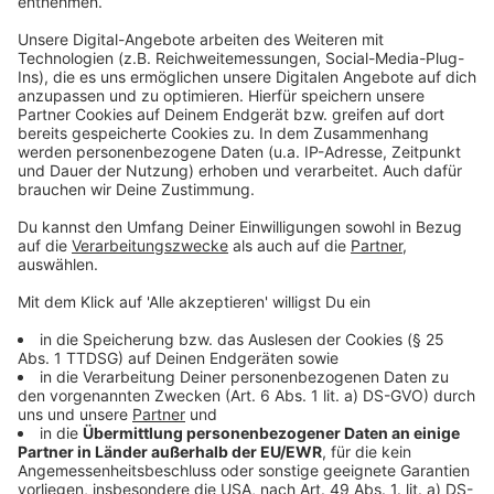
Anzeige
Der Preis für die Beste Regie im Europäischen
Spielfilmwettbewerb, dotiert mit 5.000 Euro, ging an
den französischen Regisseur Quarxx für sein
Spielfilmdebüt „Tous les dieux du ciel“ (All the Gods in
the Sky). Quarxx feierte bereits mit seinen Kurzfilmen
große Erfolge bei renommierten internationalen
Festivals wie Sundance und Clermont-Ferrand. Im
Kurzfilmwettbewerb mit Beiträgen aus 14
europäischen Ländern wurden Preise mit einer
Gesamtdotierung von 4.000 Euro vergeben. Der Große
Preis der Filmwerkstatt, dotiert mit 3.000 Euro, geht
an „Aquarium“, das Kurzfilmdebüt des italienischen
Regisseurs Lorenzo Puntoni. Mit dem Publikumspreis
im Kurzfilmwettbewerb, gestiftet von den
Münsterschen Filmtheater-Betrieben und dotiert mit