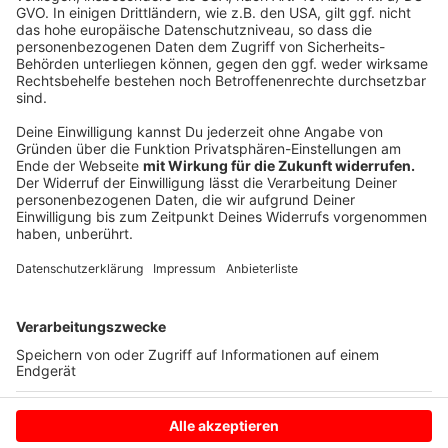
1.000 Euro, wurde der britische Beitrag „November
1st“ von Charlie Manton ausgezeichnet.
Anzeige
Das
19. Filmfestival Münster
wird im Herbst 2021
stattfinden.
Anzeige
Anzeige
Anzeige