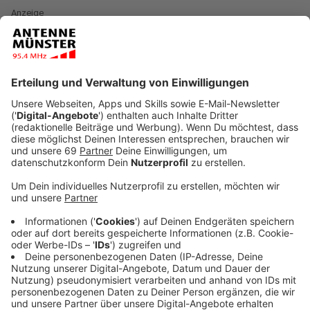
Anzeige
Nach fünf Festivaltagen ging das 18. Filmfestival
Münster am 22. September mit der feierlichen
Bekanntgabe der diesjährigen Preisträger zu Ende.
Trotz des außergewöhnlich sonnig-warmen Wetters
für diese Jahreszeit fanden wieder viele Filmfans den
Weg in die 45 Vorstellungen mit rund achtzig Kurz- und
Langfilmen, nahmen an den ausgiebigen
Filmgesprächen und Diskussionen teil und stimmten
beim Publikumspreis mit ab.
Anzeige
„Die Ausrichtung der Wettbewerbe und weiteren
Sektionen auf die europäische Filmkunst erwies sich
als richtige Entscheidung. Insbesondere im