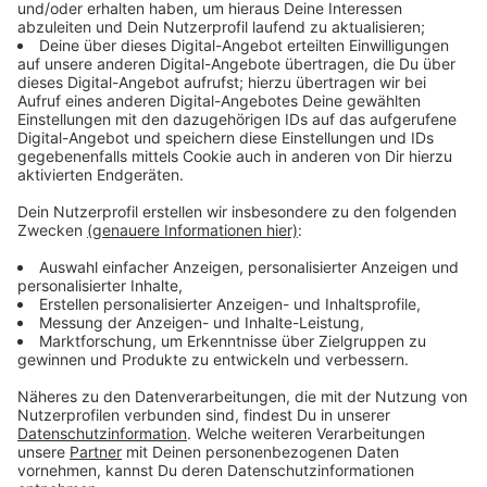
Kurzfilmwettbewerb brachte die Erweiterung auf ganz
Europa eine neue Vielfalt an innovativen Stimmen und
Perspektiven“, so die Festivalleiter Carsten Happe und
Risna Olthuis.
Auch im zweiten Jahr der Rückkehr ins Schloßtheater
hat sich erwiesen, dass die Atmosphäre des
traditionellen Filmtheaters hervorragend zum Festival
passt. Rund 70 Filmschaffende und Jurymitglieder
fühlten sich beim Festival sichtlich gut aufgehoben
und kamen ungezwungen mit dem Publikum ins
Gespräch.
Anzeige
©
Filmfestival Münster
Regisseur Quarxx beim 18. Filmfestival Münster