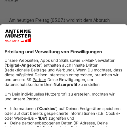
Anzeige
Am heutigen Freitag (05.07.) wird mit dem Abbruch
des alten Bauwerks in der Rampe zur
Umgehungstraße, der kleineren Brücke im
Knotenpunkt, begonnen. Daher kommt es ab 11 Uhr zu
Veränderungen in der Verkehrsführung rund um die
Großbaustelle:
Anzeige
Für den Verkehr aus Richtung Mecklenbeck wird eine
Umleitungsstrecke über den Inselbogen / Metzer
Straße zur Umgehungsstraße ausgeschildert. Auch für
den Radverkehr werden Umleitungsstrecken
eingerichtet.
Anzeige