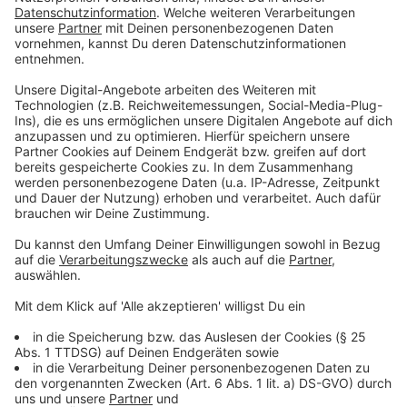
Anzeige
Gleichzeitig laufen die Arbeiten für die
Deckenerneuerung auf dem Streckenabschnitt
zwischen Autobahnkreuz Münster-Süd und der
Brückenbaustelle mit der Sperrung in Fahrtrichtung
Münster. Auch hier sind Ausweichrouten
ausgeschildert.
Anzeige
©
Straßen.NRW
Um während der Bauzeit der kleinen Brücke die
wichtige Fahrbeziehung zur Umgehungsstraße
Richtung Warendorf aufrechtzuerhalten, wurde eine
provisorische Fahrspur zur Umgehungsstraße gebaut.
Sobald die Abbrucharbeiten abgeschlossen sind, kann
der Verkehr über diese Fahrspur in Richtung Warendorf