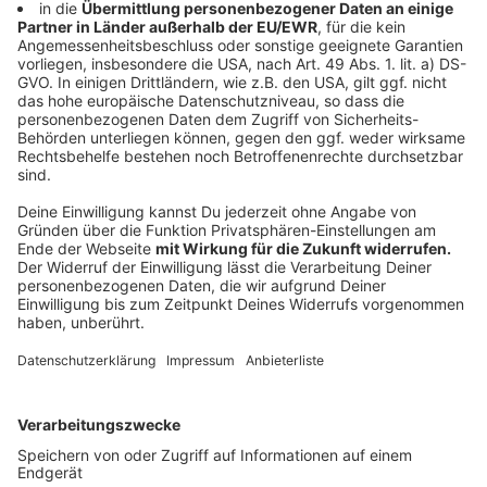
fahren.
Anzeige
Straßen.NRW startet den "Turbo-Neubau" der B51-
Brücken in Münster, um den zentralen
Verkehrsknotenpunkt zwischen A43 und B51 in
Rekordzeit zu ertüchtigen. Die bestehenden Brücken
der B51, die Autobahn und Umgehungsstraße in
Münster verbinden, mussten aufgrund ihres Alters bzw.
eingeschränkten Belastbarkeit durch neue Brücken
ersetzt werden. Die erste Brücke in der Rampe zur
Umgehungsstraße wird bereits im August 2024 fertig
sein, gefolgt von der größeren Verbindungsbrücke zur
Autobahn zwei Jahre später.
Anzeige