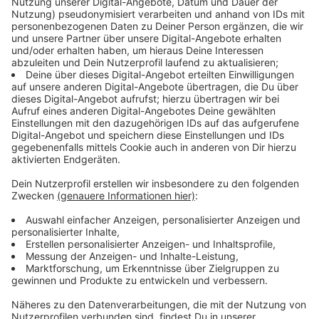
©
Straßen.NRW
Der Verkehr aus Richtung Mecklenbeck kann nicht
mehr geradeaus über die Kreuzung Weseler Straße zur
Umgehungsstraße fahren. Eine Umleitung über den
Inselbogen / Metzer Straße wird ausgeschildert. Auch
der Radverkehr, der sonst unter der Brücke
durchfahren kann, muss über Umleitungen wie
beispielsweise über die Borkstraße /Mersmannstiege
fahren.
Anzeige
Ab 17 Uhr wird die Verbindung zur Umgehungsstraße
für die Abbrucharbeiten bis Montagmorgen (08.07.)
vollständig gesperrt.