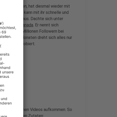
ozialen Medien, hat diesmal wieder mit
 gesund, man kann mit ihr schnelle und
ch noch gut aus. Dachte sich unter
offitt aus Kanada
. Er nennt sich
 fast sechs Millionen Followern bei
ielt. Seit Monaten dreht sich alles nur
r dazu ausprobiert.
en Küche in seinen Videos aufkommen. So
 mit folgenden Zutaten: