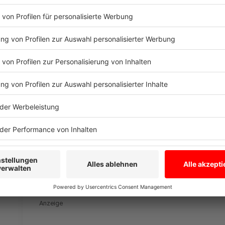
So kommt es, dass Island Gurken aus den Niederlande
erste Trend, der in Island durch die Decke ging, den
auf der Insel ebenfalls zu Engpässen gekommen.
Anzeige
Der Selbsttest: So schmeckt das Rezept v
Anzeige
Kevin Zimmer, Finn Weyden
Gurkensalat-Rezept: Der Selbsttest
Anzeige