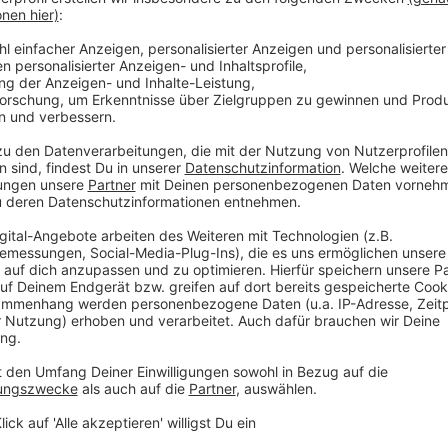
1 Gurke
1,5 EL Sojasauce
1 Prise Zucker
1 Prise MSG-Essenz (Geschmacksverstärker Mo
viel Sesamöl
Sesam
2 Zehen Knoblauch (gerieben)
1 Frühlingszwiebel
Fischsauce (nach Belieben)
Wie das Rezept von Logan Moffitt hergestellt wird, s
Anzeige
Anzeige