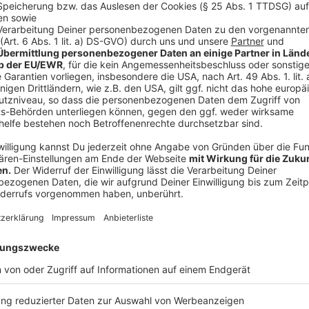
Island kauft Gurkenvorrat leer
Anzeige
©
picture alliance/dpa - Patrick Pleul
Auf der Insel Island gib es nach einem Social-Media-H
Gemüse.
Anzeige
"Manchmal muss man einfach eine ganze Gurke essen"
Rezepte. Viele Leute auf der Welt machen ihm seine
gesund daherkommen. Es ging mittlerweile soweit, da
eine Gurken-Knappheit ausrufen musste. Die isländi
erklärte gegenüber dem englischen "BBC"-Sender, da
bei vielen Produzenten ebenfalls zu einer geringere
würde. Außerdem würde das Ende der Sommerferien 
erhöhen.