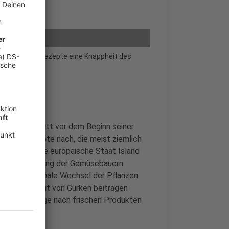
ype um Gurkenrezepte eine Knappheit des
, sagt Moffitt vor dem Beginn seiner
 Gurkenrezepte nach, die meist ziemlich
ss der kleine europäische Staat Island
sche Vereinigung der Gemüsebauern
ss der saisonale Wechsel der Pflanzen
n Verfügbarkeit von Gurken beitragen
die Nachfrage nach frischen Produkten