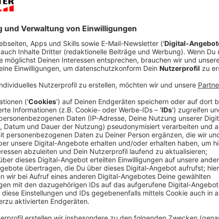
Ein neuer Trend auf TikTok, Instagram und anderen s
Essen zu tun. Genauer gesagt mit einer Gurke. Sie ist
einfache Dinge zaubern und dabei sieht das ganze au
anderem der Influencer und Content-Creator
Logan M
neuerdings nur noch "Cucumber guy" - Gurkentyp. Mit
TikTok werden seine Videos unzähligen Leuten zugesp
noch um die Gurke und verschiedenste Rezepte, die e
Anzeige
Der klassische asiatische Gurkensalat
Anzeige
Dabei lässt er vor allem Einflüsse aus der asiatisch
auch beim wohl simpelsten Rezept, dem Gurkensalat