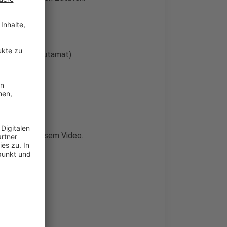
nonatriumglutamat)
eht ihr in diesem Video.