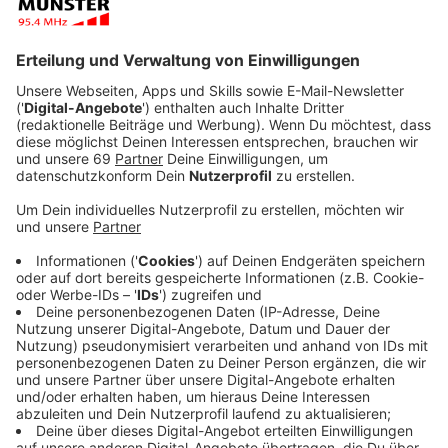
Der 18. Volksbank-Münster-Marathon (08.09.) ist
schon wieder Geschichte, und die vielen Akteure
erinnern sich gern, wie auch die vielen Zuschauer, an
den schönen Erlebnistag in Münster zurück. Viele
Bestzeiten, viel Energie, viel Spaß und Freude waren
das Ergebnis dieses hochkarätigen Events. Die
Vorbereitungen für 2020 laufen bereits seit Juli - so
ist Münster-Marathon e.V. bereits am nächsten
Wochenende (21./22.09.) beim Berlin Marathon als
Aussteller vertreten.
Anzeige
Ende vergangener Woche ereilte das Marathon-
Orgateam allerdings dann die Hiobsbotschaft, dass die
Kommunalwahl im kommenden Jahr ausgerechnet auf