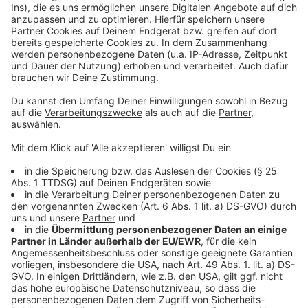
produziert bzw. verändert. "Es macht keinen Sinn, den
Marathon parallel mit der Kommunalwahl
durchzuführen", so Helmar Winkler und Michael
Brinkmann, Teilnehmer der Sitzung bei der Stadt
Münster.
Anzeige
"Wir hoffen, dass uns unsere treuen Läuferinnen und
Läufer auch für diesen neuen Termin im kommenden
Jahr die Treue halten und sich den 20.09.20 - ein
einfach zu merkender Termin - bereits fest für einen
Start eintragen," so dass Orga Team.
Anzeige