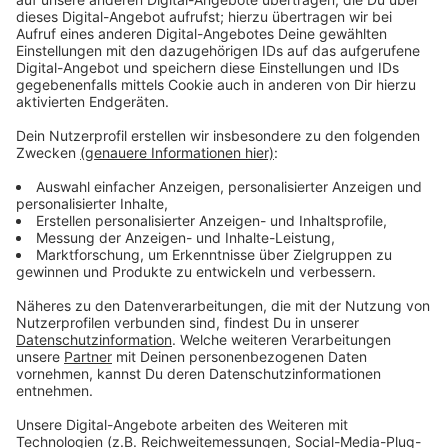
den angestammten Marathontermin fällt: Auf den
zweiten Sonntag im September. Gemeinsam mit
Vertretern der Stadt Münster hat das Orga-Team nun
einen neuen Termin für das nächste Jahr gesucht.
Eigentlich war der 13. September 2020 gesetzt. Eine
Woche vor diesem Termin findet das
Stadtschützenfest statt, aber auch der Schauraum,
mit dem der Marathon in diesem Jahr schon kollidierte.
So besteht nur die Möglichkeit, den Marathon im
kommenden Jahr am 20. September stattfinden zu
lassen.
Anzeige
Inzwischen kam die offizielle Bestätigung des
Leichtathletikverbandes für diesen neuen Termin im
kommenden Jahr. Alle bereits vorhandenen
Drucksachen und Aussendungen werden derzeit neu