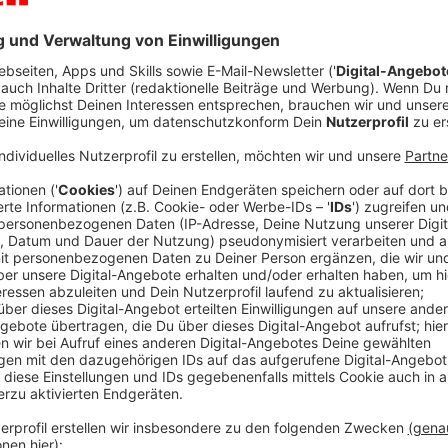
Baustart könnte im Herbst sein. Das rund 40 Jahre 
werden. Die Volksbank im Münsterland plant mit de
66") eine millionenschwere Investition in der Innenst
Durchgangspassage von der Altstadt zum Theater ge
Restaurants und Büros entstehen. Volksbank-Vorst
Wir haben uns schon vor einigen Jahren die Frage 
Zukunftsstandort für eine große Volksbank im Mün
Anzeige
Volksbank-Vorstand Thomas Ja
Das Projekt N 66 kann komm