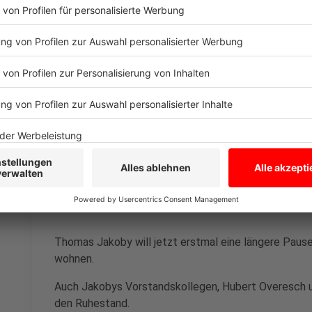
Jakoby geht Ende des Monats, zum ersten Juli 2024 
Spitze der Volksbank blickt er zurück auf eine spann
Anzeige
Volksbank-Vorstand Thomas Ja
12 spannende Jahre als Volk
Anzeige
Thomas Jakoby will jetzt erstmal eine längere Pause 
wohnen.
Auch Jakobys Vorstandskollegen, Hubert Overesch un
den Ruhestand.