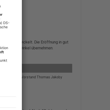
ch mitentwickelt. Die Eröffnung in gut
Dietmar Dertwinkel übernehmen.
nde Volksbank-Vorstand Thomas Jakoby