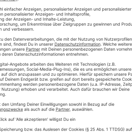
Anzeige
Während der circa zweijährigen Bauzeit steht die Ha
nicht zur Verfügung.
Anzeige
Übergangslösung für die Umbauzeit
Anzeige
Die Volksbank will aber schon im September in unmi
Ausweichquartier eröffnen. Dort soll es auch den bi
aus der alten Hauptstelle wird in die Filiale Hammer