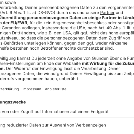
Anzeige
Thomas Jakoby geht in den Ruhestand
Anzeige
Thomas Jakoby hat die Pläne für den Umbau maßgebli
zwei Jahren wird aber sein Nachfolger im Vorstand 
Anzeige
©
ANTENNE MÜNSTER
Übergabe auch beim Neubauprojekt N 66: Der scheide
und sein Nachfolger im Vorstand Dietmar Dertwinkel.
Anzeige