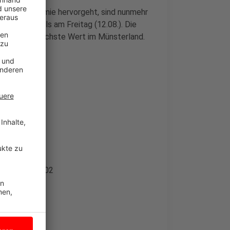
n zur Pandemie hervorgeht, sind nunmehr
 vier mehr als am Freitag (12.08.). Die
bei 426, der höchste Wert im Münsterland.
 Fälle: 118.602
.638