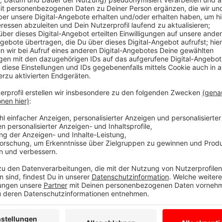
Wie aus den von der Stadt bekannt gegebenen Zahle
227 Münsteraner:innen an oder mit Corona verstorben,
Zahl der Neuinfektionen liegt bei 370, die Inzidenz 
Anzeige
Die Kennzahlen vom Montag
Anzeige
Registrierte
Neuinfektionen
: 370 (seit Freitag)
Aktuell infiziert
e Münsteraner:innen: 1.737
Gesamtzahl
aller labordiagnostisch bestätigten
Gesamtzahl aller
genesen
en Patient:innen: 116
An/mit Corona
gestorben
e Personen: 227
Erstgemeldete
Inzidenz
laut RKI: 426,0
Anzeige