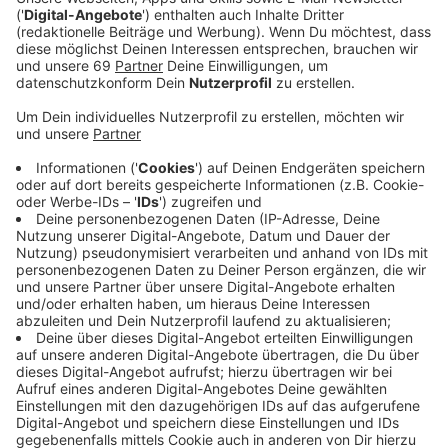
Anzeige
Der Einzelhandel in Deutschland hat 2021 einen
Rekordumsatz erzielt, trotz der Beschränkungen zur
Bekämpfung der Pandemie. Wie es vom Statistischen
Bundesamt heißt, ist der Umsatz vor allem dank des
boomenden Online-Handels gestiegen.
Anzeige
Der Handelsverband Westfalen-Münsterland sieht die
Lage allerdings differenzierter. Klar habe durch den
Lockdown der Onlinehandel Fahrt aufgenommen, der
stationäre Handel hatte es aber schwer. Schließlich
seien Kund:innen von außerhalb lange Zeit
ausgeblieben. Durch Maskenpflicht und sonstige
Coronamaßnahmen hätten sie oft kein positives