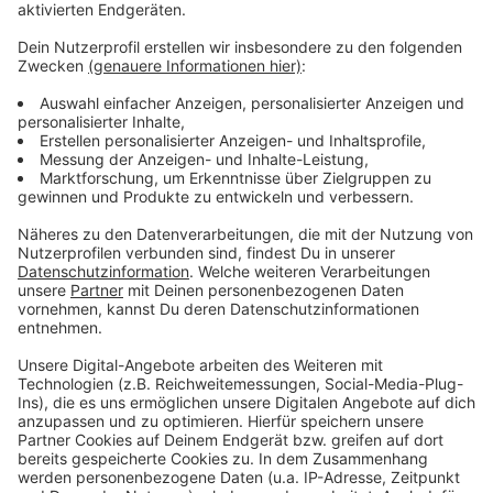
Einkaufserlebnis gehabt.
Anzeige
Auf der anderen Seite zählte der Lebensmittelhandel
zu den Gewinnern. Er hatte trotz aller Lockdowns
immer für alle öffnen dürfen. Die Händler im
Münsterland sagen auch: Umsatz ist nicht gleich
Gewinn. Schutz- und Hygienemaßnahmen für ihre
Geschäfte hätten auch hohe Kosten verursacht.
Insofern sind viele mit dem Pandemie-Jahr nicht so
zufrieden wie es die Statistik Glauben macht.
Anzeige