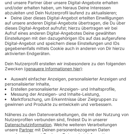
Für Benedikt beginnt der Arbeitsalltag ziemlich früh. Er
steht um 1 Uhr nachts auf und macht dann eine
Kontrollfahrt durch Münster, um sich einen Eindruck
von der Lage zu verschaffen. Daraufhin entscheidet er,
wie viele Mitarbeiter er wach klingelt und wie viele
Fahrzeuge losgeschickt werden müssen. Benedikt und
seine Kollegen sorgen so dafür, dass binnen zwei bis
drei Stunden alle großen Straßen und Radwege frei
und gestreut sind.
Anzeige
"Bitte parkt ordentlich!"
Anzeige