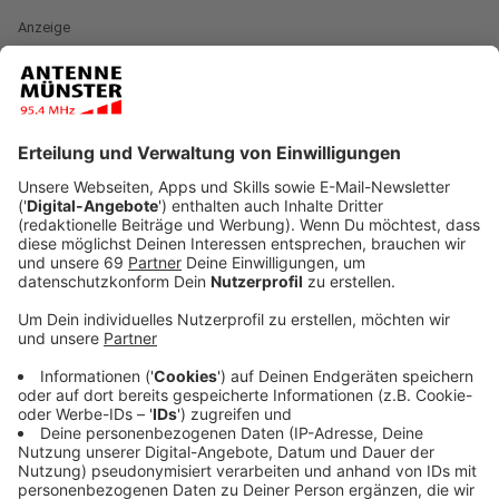
Anzeige
Die frostigen Temperaturen haben Münster weiterhin
fest im Griff, Minusgrade und glatte Straßen - vor
allem am Wochenende soll es nochmal richtig glatt
werden. Und damit wir sicher von A nach B kommen,
stehen die Mitarbeitenden der
Abfallwirtschaftsbetriebe Münster (awm) nachts auf,
um die Straßen mit den Streufahrzeugen sicher zu
machen. Benedikt Sohn koordiniert das Ganze als
Einsatzleiter des Winterdienstes bei den awm.
Anzeige
Aufstehen um 1 Uhr in der Nacht
Anzeige