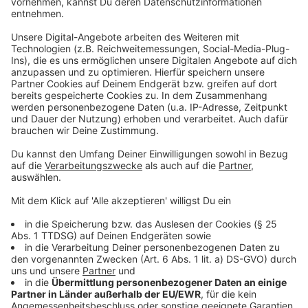
Benedikt und seine Kollegen haben einen ziemlich
wichtigen Job und dabei meist auch viel Spaß. Jedoch
kann es manchmal auch ziemlich anstrengend sein.
Eine besondere Schwierigkeit ist das Fahren durch
enge und vor allem voll geparkte Straßen. Die
Streufahrzeuge brauchen viel Platz und deshalb hat
Benedikt eine Bitte an die Münsteraner:innen: "Bitte
parkt ordentlich!"
Anzeige
Das ganze Interview von ANTENNE MÜNSTER
Morningshow-Moderator Tino Tiede mit Benedikt
Sohn von den awm gibt's hier zum Nachhören:
Anzeige