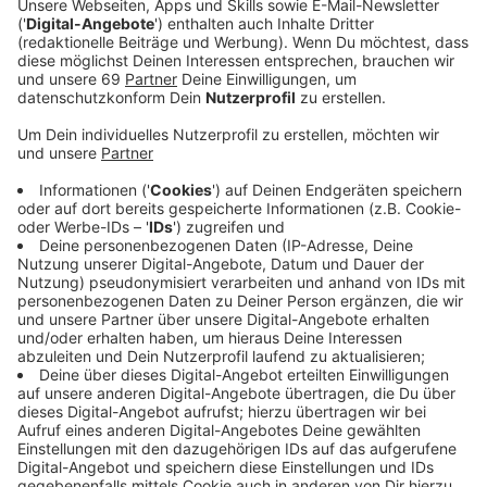
Anzeige
Die Verkehrsversuche am Neubrückentor,
Hörsterstraße und Bahnhof führen zu geteilten
Meinungen unter den ANTENNE MÜNSTER-
Hörer:innen. Einige schreiben uns, dass sie es gut
finden, dass Radfahrer:innen, Fußgänger:innen und
Busse Vorrang im Straßenverkehr bekommen. So
bleibt die Hörsterstraße jetzt autofrei, vor dem
Bahnhof gibt es eine eigene Busspur und am
Neubrückentor haben die Radfahrer:innen auf der
Promenade Vorfahrt. Genau das finden viele unserer
Hörer:innen aber auch gefährlich, sie fürchten mehr
Unfälle zwischen Auto- und Radfahrern. Zu Beginn am
Montagmorgen (02.08.) gab es deshalb dort auch
schon Verwirrung: Die Verkehrsschilder waren morgens
noch nicht angepasst, wurden aber im Laufe des
Vormittags ausgetauscht.