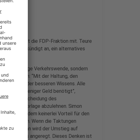
egriffen, teilt die FDP-Fraktion mit. Teure
e. Die FDP kündigt an, ein alternatives
 eine nachhaltige Verkehrswende, sondern
zu verhindern: “Mit der Haltung, den
as Bündnis wider besseren Wissens. Alle
und nicht weniger Geld benötigt”,
e jüngste Entscheidung des
sprechende Vorlage abzulehnen. Simon
er, sieht zudem keinerlei Vorteil für den
verlust führen. Wenn die Taktungen
nnt wird, dann wird der Umstieg auf
ünstigen Preis angeregt. Dieses Denken ist