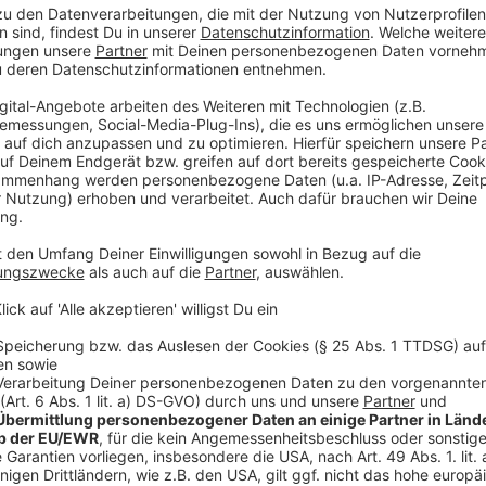
falsch, wenn man die Mobilitätswende ernsthaft gesta
Anzeige
Wirtschaftsinitiative Münster sieht rasche
Anzeige
Die Wirtschaftsinitiative Münster (WIN) findet die Ide
Sie fordert aber, den Busverkehr in der Stadt noch r
Aktuell seien die Busse in Münster im Schnitt nur 2 
damit viel zu langsam. Damit seien sie für viele jetzi
Die WIN habe eine klare Position zu Verbesserungen 
Die WIN hat bereits mehrfach auf notwendige Maß
hingewiesen, die Grundlage für eine Beschränkung d
brauchen Gastronomie und Einzelhandel die Besucher
Arbeitnehmer jederzeit pünktlich zu ihrer Arbeitsst