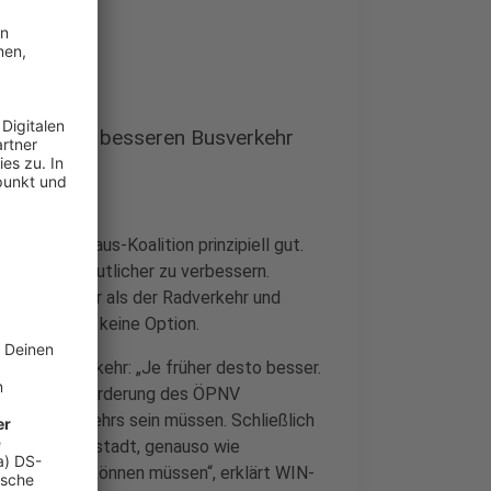
lten will.”
n Bedarf für besseren Busverkehr
en der Rathaus-Koalition prinzipiell gut.
ascher und deutlicher zu verbessern.
km/h schneller als der Radverkehr und
ge Autofahrer keine Option.
beim Nahverkehr: „Je früher desto besser.
nahmen zur Förderung des ÖPNV
es PKW-Verkehrs sein müssen. Schließlich
 in der Innenstadt, genauso wie
ätte kommen können müssen“, erklärt WIN-