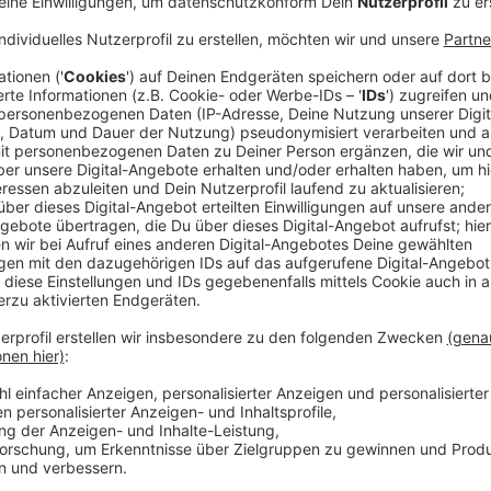
FDP will eigenes Konzept vorstellen
Anzeige
Das sei ideologisch motiviertes Denken und zu kurz g
Parkplätze seien keine Lösung für die Mobilitätswend
Mobilitätskonzept für Münster vorlegen zu wollen.
Für die FDP-Ratsfraktion ist das kein Vorschlag für
eine neue Idee, um den Individual-Verkehr in Münster 
Ticketpreis für den ÖPNV nicht zu erhöhen, agiert d
Experten und Gutachten zeigen, dass der ÖPNV mehr 
kritisiert FDP-Fraktionsvorsitzender Jörg Berens di
Ratsbündnisses von Grünen, SPD und Volt, eine ent
Haastert, verkehrspolitischer Sprecher der FDP Münst
ÖPNV: “Langfristig wird diese Haltung zum Qualitäts
schlecht bleiben und das Angebot eventuell ausgedü
öffentliche Verkehrsmittel auch nicht durch einen g