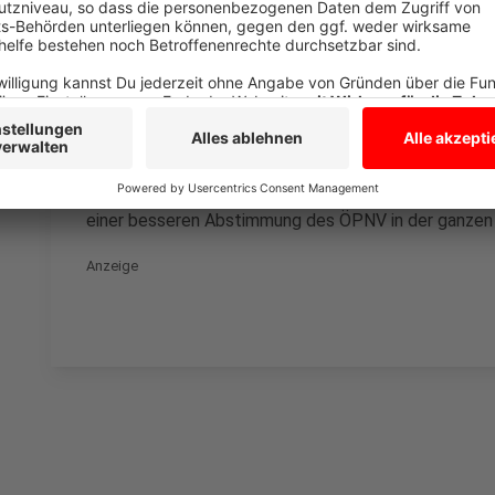
Vorstandsmitglied Marcus Geßler. Der Zwischenbericht
ÖPNV mit 10 Prozent Wegeanteil am sogenannten Moda
wenn man auch auf andere Großstädte schaue. Zudem 
2 km/h schneller als der Radverkehr – ein Witz! So bl
Menschen keine Option. Wenn wir aber weniger PKW a
wir auch tatsächlich mehr Investitionen in die Infras
Nahverkehr – und das besser heute als morgen! Vor a
übergreifendes Konzept mit deutlich mehr und bess
einer besseren Abstimmung des ÖPNV in der ganzen R
Anzeige