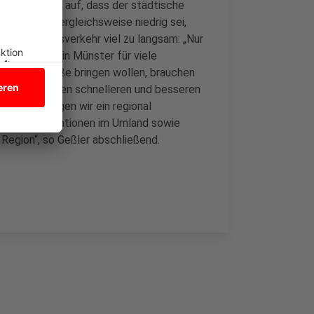
 zeige u. a. auf, dass der städtische
l Split vergleichsweise niedrig sei,
sei der Busverkehr viel zu langsam: „Nur
eibt der Bus in Münster für viele
uf die Straße bringen wollen, brauchen
truktur für einen schnelleren und besseren
llem benötigen wir ein regional
eren Mobilstationen im Umland sowie
egion“, so Geßler abschließend.