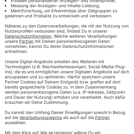
Votum der Verbandsversammlung und das damit
ausgesprochene Vertrauen freue ich mich sehr. Im
Mittelpunkt meiner Agenda steht auch weiterhin, die
Rahmenbedingungen für eine starke Zukunft unserer
Sparkassen zu schaffen. Wir werden notwendige
Veränderungsprozesse weiterhin aktiv und aus eigener
Kraft gestalten", so die wiedergewählte
Verbandschefin.
Anzeige
Buchholz macht deutlich, dass sie die kommunale
Verankerung der Sparkassen und ihren öffentlichen
Auftrag unverändert als Erfolgsbasis sieht. Das sei
auch in der Corona-Krise mehr als deutlich geworden.
Buchholz: "Die Unternehmen und Menschen in unserer
Heimat vertrauen uns und wir sind für sie persönlicher
Ansprechpartner und moderner digitaler Dienstleister