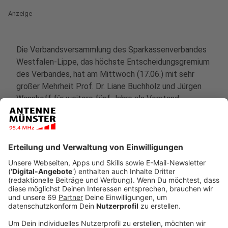
Anzeige
Die Verbandsversammlung des Sparkassenverbandes
Westfalen-Lippe, das höchste Entscheidungsgremium
des Verbandes, hat am Mittwoch (17.06.) mit sehr
großer Mehrheit Prof. Dr. Liane Buchholz und Jürgen
Wannhoff für weitere fünf Jahre als Vorstand
bestätigt. Die Spitzenvertreter der Sparkassen
würdigten mit der Verlängerung die erfolgreiche Arbeit
des Verbandsvorstands.
Anzeige
"Die Verbandsversammlung hat mit ihrer Entscheidung
frühzeitig ein wichtiges Signal der Kontinuität gesetzt.
Die Sparkassen können sich darauf verlassen,