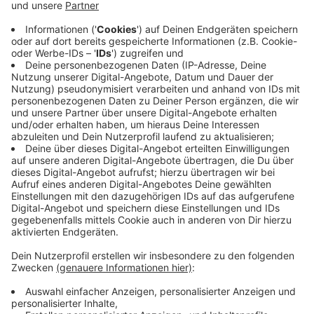
weiterhin auf einen sehr leistungsfähigen und fachlich
versiert geführten Verband zurückgreifen zu können",
erklärte der Vorsitzende der Verbandsversammlung,
Dr. h.c. Sven-Georg Adenauer.
Anzeige
©
Sparkassenverband Westfalen-Lippe
Liane Buchholz, Präsidentin Sparkassenverband
Westfalen-Lippe
Anzeige
Liane Buchholz geht damit in ihre zweite Amtszeit als
Präsidentin des Sparkassenverbandes Westfalen-
Lippe und Vorsitzende des Verbandsvorstands, die
sich bis zum 31. März 2027 erstreckt. "Über das