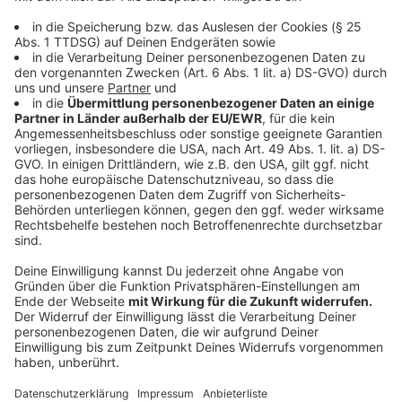
zugleich. Ich werde weiterhin dafür Sorge tragen, dass
unsere 57 Sparkassen den Rücken frei haben für ihre
eigentliche Arbeit, das Kundengeschäft. An Aufgaben
mangelt es nicht, auch wenn wir gemeinsam schon
viele Weichen richtig gestellt haben", so die
Verbandsmanagerin, die seit 2017 mit ihrem Mann in
Münster lebt.
Anzeige
©
Sparkassenverband Westfalen-Lippe
Jürgen Wannhoff, Vizepräsident Sparkassenverband
Westfalen-Lippe
Anzeige
Vizepräsident Jürgen Wannhoff wurde bis zum 31.