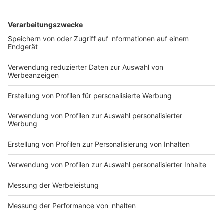
Dezember 2026 als Mitglied des Vorstands im Amt
bestätigt. Der 59-Jährige ist seit dem 1. Januar 2012
im Vorstand des Sparkassenverbandes. "Ich freue
mich, meine Arbeit für die Sparkassen in Westfalen-
Lippe fortführen zu können und gemeinsam mit Liane
Buchholz die anstehenden, herausfordernden
Aufgaben zu lösen", so Wannhoff. Davon gebe es
genug. Die gesamte Organisation müsse sich
effizienter, digitaler und noch kundennäher aufstellen.
Darauf sei man strategisch eingestellt. Zudem werde
man neue Wachstumsmöglichkeiten erschließen.
Anzeige
Über den Sparkassenverband Westfalen-
Lippe
Anzeige