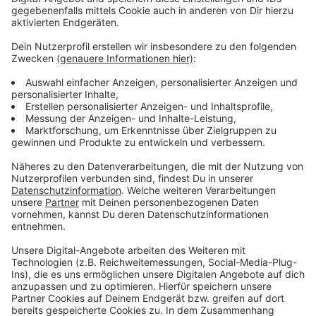
gewesen". Die finanzielle Krise hatte sich massiv
zugespitzt, der Volleyball-Bundesligist steuerte
geradewegs auf die Insolvenz zu. Die Schulden sind
aus dem Ruder gelaufen. Am Ende der aktuellen
Saison hatte das Minus 400.000 Euro betragen -
achtmal mehr als geplant. Wie die Westfälischen
Nachrichten berichten, haben zudem Prüfungen
ergeben, dass falsche Lohnanmeldungen gemacht
worden sind. Der Club rechnet jetzt damit, mehr als
130.000 Euro ans Finanzamt nachzahlen zu müssen.
Anzeige
Um aus der Misere herauszukommen, will man nun den
Bundesliga-Kader verschlanken, Mehreinnahmen durch
Sponsorengelder erzielen und Sanierungskredite
aufnehmen.