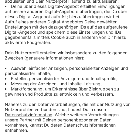
alten Ziehsohn immer wieder schwer sexuell
missbraucht, vergewaltigt und anderen Männern
zugeführt haben. Die Mutter des 28-Jährigen soll von
dem Missbrauch gewusst haben. Ihr wird Beihilfe
vorgeworfen, sie soll nach dem Willen der Anklage für
sechs Jahre in Haft.
Anzeige
Die Staatsanwaltschaft hatte in ihren Plädoyers
Haftstrafen zwischen 14 und 10 Jahren für die
angeklagten Männer aus Münster, Hannover (36),
Schorfheide in Brandenburg (43) und dem hessischen
Staufenberg (31) gefordert. Anschließend sollen sie
wegen Wiederholungsgefahr in Sicherungsverwahrung.
Anzeige