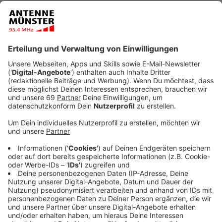
Anzeige
Einen Antrag auf Ausschluss der Öffentlichkeit
während der Urteilsbegründung lehnte die
Strafkammer ab. Nach Angaben eines Sprechers
schlossen sich drei der fünf Angeklagten in ihren
letzten Worten den Ausführungen ihrer Verteidiger an.
Zwei äußerten zusätzlich ihr Bedauern zu den
vorgeworfenen Taten.
Anzeige
Nach über 50 Verhandlungstagen endet damit Anfang
Juli der Hauptprozess im Missbrauchskomplex
"Kinderhaus". Angeklagt sind vier Männer und eine Frau.
Darunter ein heute 28-jähriger IT-Fachmann, der als
Haupttäter gilt. Er soll seinen inzwischen elf Jahre