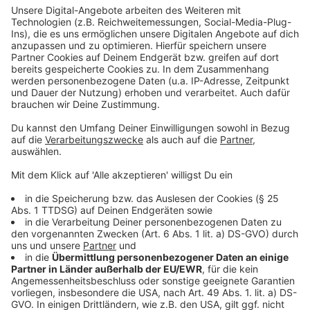
Der Missbrauchskomplex "Kinderhaus"
Anzeige
Der Fall kam im Juni 2020 nach Ermittlungen in einer
Gartenlaube ans Licht. Im Zuge dessen hatte es in
mehreren Bundesländern und im Ausland Festnahmen
gegeben. In dem Komplex wurden bereits fünf Männer
zu Freiheitsstrafen verurteilt. Insgesamt wurden durch
die Ermittler mehr als 50 Tatverdächtige identifiziert,
von denen derzeit etwa 30 in U-Haft sitzen.
Anzeige
©
Polizei Münster
Bei einer Durchsuchung der Gartenlaube fanden die
Ermittler in einem klimatisierten Serverraum unter