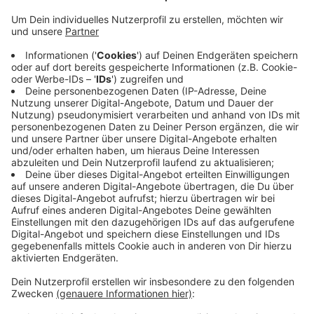
"Wir hatten keinen einzigen Sturmeinsatz", heißt es von
der Feuerwehr und auch von der Polizei in Münster. Die
Feuerwehr hatte die Wetterlage schon seit dem
Mittag genau im Blick. Da war schon abzusehen, dass
Münster, wie schon gestern, wieder glimpflich
davonkommt. Für den Ernstfall war die freiwillige
Feuerwehr auf Sturmeinsätze vorbereitet. Die
Wetterlage hat sich in Münster jetzt schon beruhigt.
Heute Abend kann es zwar noch etwas regnen, den
ganz großen Sturm wird es aber wohl nicht mehr
geben.
Anzeige